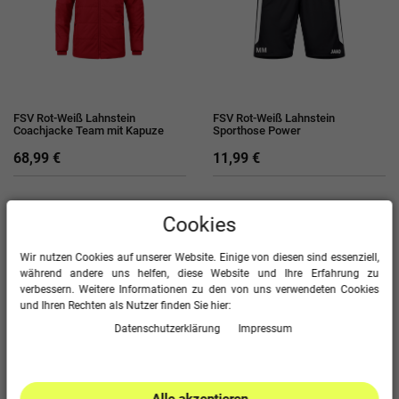
FSV Rot-Weiß Lahnstein
FSV Rot-Weiß Lahnstein
Coachjacke Team mit Kapuze
Sporthose Power
68,99 €
11,99 €
Cookies
Wir nutzen Cookies auf unserer Website. Einige von diesen sind essenziell,
während andere uns helfen, diese Website und Ihre Erfahrung zu
verbessern. Weitere Informationen zu den von uns verwendeten Cookies
und Ihren Rechten als Nutzer finden Sie hier:
Daten­schutz­erklärung
Impressum
FSV Rot-Weiß Lahnstein Short
FSV Rot-Weiß Lahnstein
Power
Trainingshose Power