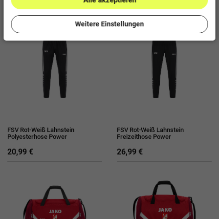
Alle akzeptieren
14,99 €
23,99 €
Weitere Einstellungen
FSV Rot-Weiß Lahnstein
FSV Rot-Weiß Lahnstein
Polyesterhose Power
Freizeithose Power
20,99 €
26,99 €