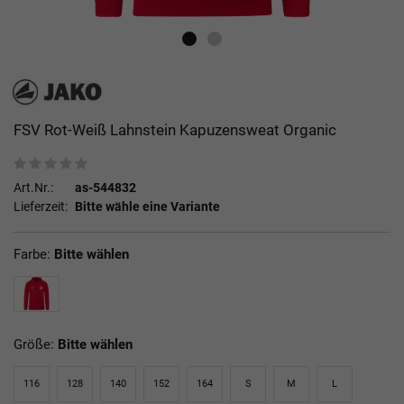
FSV Rot-Weiß Lahnstein Kapuzensweat Organic
Art.Nr.:
as-544832
Lieferzeit:
Bitte wähle eine Variante
Farbe:
Bitte wählen
Größe:
Bitte wählen
116
128
140
152
164
S
M
L