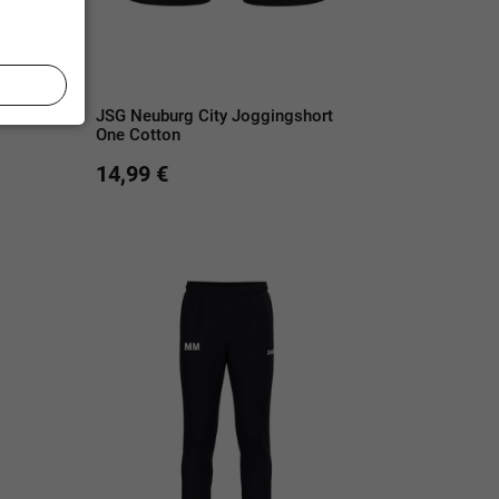
One
JSG Neuburg City Joggingshort
One Cotton
14,99 €