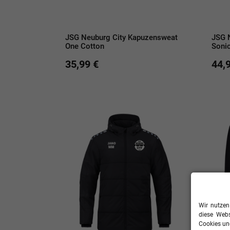
JSG Neuburg City Kapuzensweat
JSG 
One Cotton
Soni
35,99 €
44,
Wir nutzen
diese Webs
Cookies und