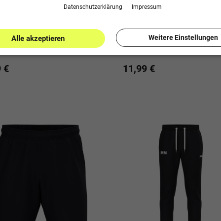
Daten­schutz­erklärung
Impressum
Weitere Einstellungen
Alle akzeptieren
Neuburg City Sporthose One
JSG Neuburg City Webshort 
 €
11,99 €