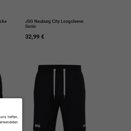
acke
JSG Neuburg City Longsleeve
Sonic
32,99 €
uns helfen,
verwendeten