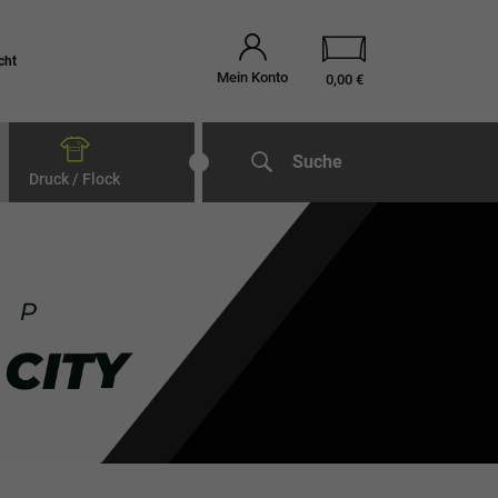
cht
Mein Konto
0,00 €
Suche
Druck / Flock