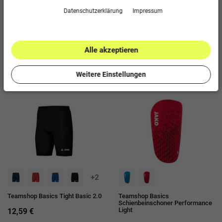
Daten­schutz­erklärung
Impressum
+2
Alle akzeptieren
Teamshop Basics
Teamshop Basics Jakolette
Trainingssocken Kurz
Locker
5,99 €
14,99 €
Weitere Einstellungen
+2
Teamshop Basics Tight Basic 2.0
Teamshop Basics
Schienbeinschoner Performance
Light
12,59 €