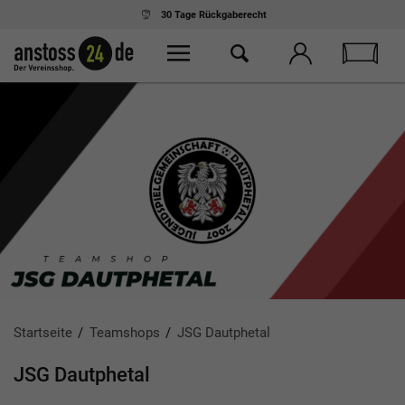
Ab 75,- € Einkauf
kostenloser Versand
Startseite
Teamshops
JSG Dautphetal
JSG Dautphetal