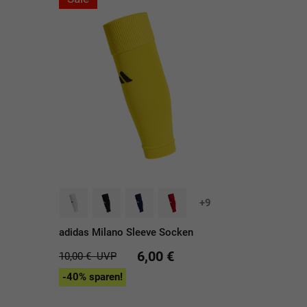
+9
adidas Milano Sleeve Socken
6,00 €
10,00 €
UVP
-40% sparen!