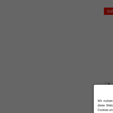
Sal
adid
Wir nutzen
18,0
diese Webs
Cookies und