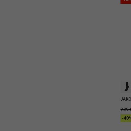
JAKO
9,99 
-40%