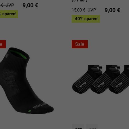
9,00 €
0 €
UVP
9,00 €
15,00 €
UVP
 sparen!
-40% sparen!
e
Sale