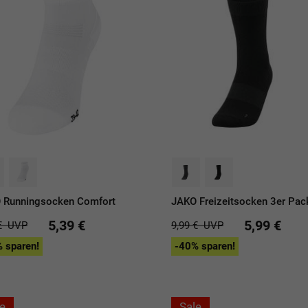
 Runningsocken Comfort
JAKO Freizeitsocken 3er Pac
5,39 €
5,99 €
€
UVP
9,99 €
UVP
 sparen!
-40% sparen!
e
Sale