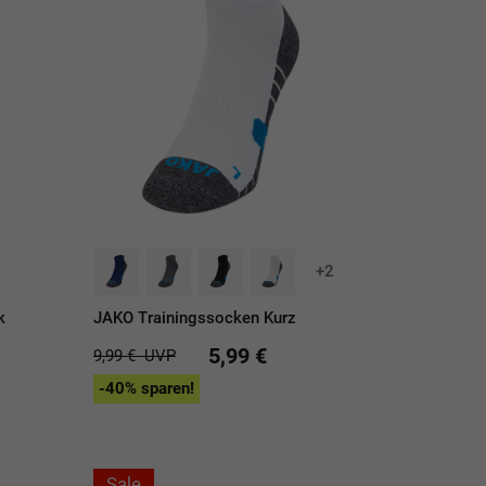
+2
k
JAKO Trainingssocken Kurz
5,99 €
9,99 €
UVP
-40% sparen!
Sale