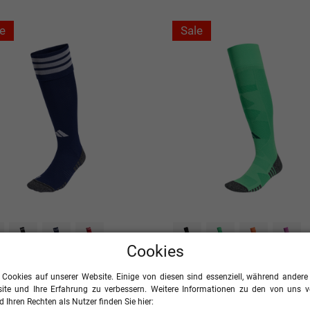
e
Sale
+4
Cookies
as Adi 26 Socken
adidas Tiro 26 Torwart Socke
 Cookies auf unserer Website. Einige von diesen sind essenziell, während andere 
10,80 €
10,80 €
0 €
UVP
18,00 €
UVP
ite und Ihre Erfahrung zu verbessern. Weitere Informationen zu den von uns 
 Ihren Rechten als Nutzer finden Sie hier: