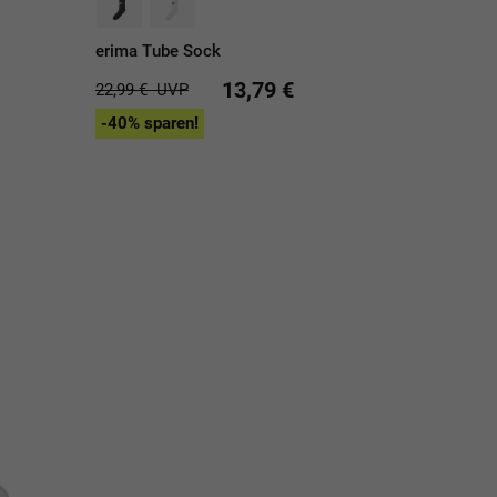
erima Tube Sock
13,79 €
22,99 €
UVP
-40% sparen!