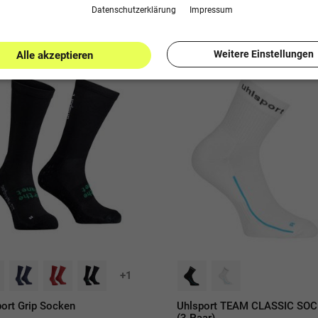
 sparen!
-40% sparen!
Daten­schutz­erklärung
Impressum
Weitere Einstellungen
Alle akzeptieren
e
Sale
+1
ort Grip Socken
Uhlsport TEAM CLASSIC SO
(3 Paar)