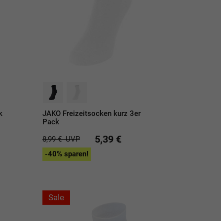
k
JAKO Freizeitsocken kurz 3er
Pack
5,39 €
8,99 €
UVP
-40% sparen!
Sale