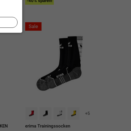
-40% sparen!
Sale
+5
CKEN
erima Trainingssocken