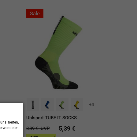
Sale
+1
+4
n
Uhlsport TUBE IT SOCKS
uns helfen,
5,39 €
8,99 €
UVP
verwendeten