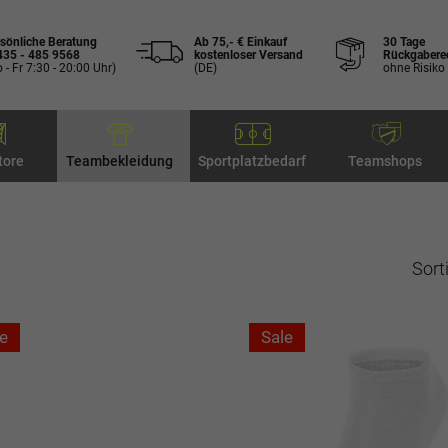
sönliche Beratung
Ab 75,- € Einkauf
30 Tage
435 - 485 9568
kostenloser Versand
Rückgabere
 - Fr 7:30 - 20:00 Uhr)
(DE)
ohne Risiko
tore
Teambekleidung
Sportplatzbedarf
Teamshops
Sort
e
Sale