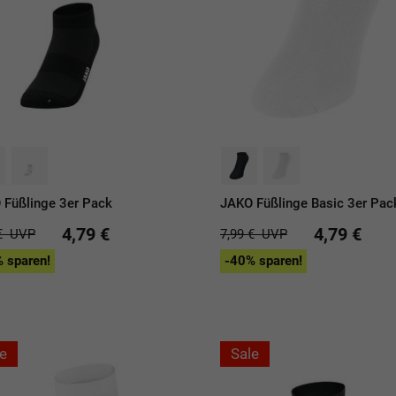
 Füßlinge 3er Pack
JAKO Füßlinge Basic 3er Pac
4,79 €
4,79 €
€
UVP
7,99 €
UVP
 sparen!
-40% sparen!
e
Sale