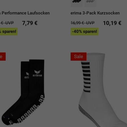
a Performance Laufsocken
erima 3-Pack Kurzsocken
7,79 €
10,19 €
9 €
UVP
16,99 €
UVP
 sparen!
-40% sparen!
e
Sale