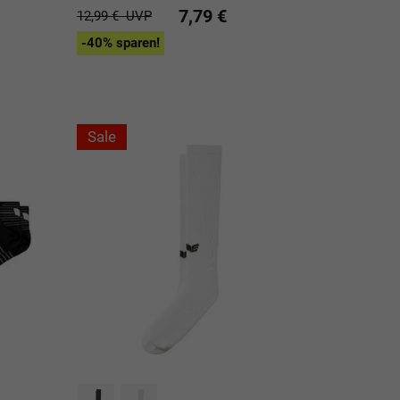
7,79 €
12,99 €
UVP
-40% sparen!
Sale