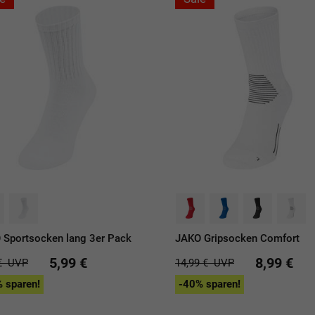
 Sportsocken lang 3er Pack
JAKO Gripsocken Comfort
5,99 €
8,99 €
€
UVP
14,99 €
UVP
 sparen!
-40% sparen!