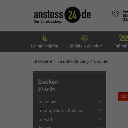
Per
08
(Mo
Trainingshilfen
Fußbälle & Zubehör
Fußball
Startseite
Teambekleidung
Socken
Socken
20 Artikel
Sal
Teamlines
Trikots, Shorts, Stutzen
JAKO
Torwart
adidas
Trikots