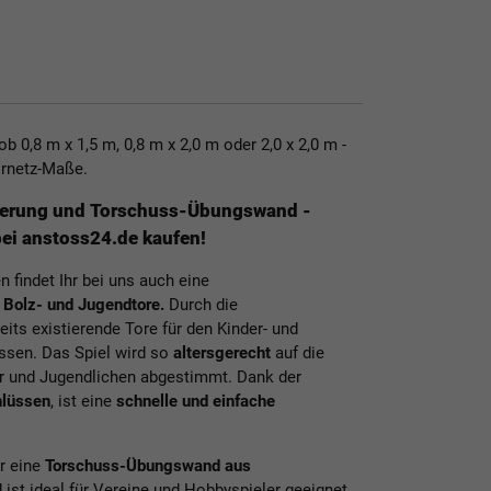
ob 0,8 m x 1,5 m, 0,8 m x 2,0 m oder 2,0 x 2,0 m -
Tornetz-Maße.
inerung und Torschuss-Übungswand -
bei anstoss24.de kaufen!
 findet Ihr bei uns auch eine
r Bolz- und Jugendtore
.
Durch die
eits existierende Tore für den Kinder- und
ssen. Das Spiel wird so
altersgerecht
auf die
er und Jugendlichen abgestimmt. Dank der
hlüssen
, ist eine
schnelle und einfache
r eine
Torschuss-Übungswand aus
ist ideal für Vereine und Hobbyspieler geeignet.