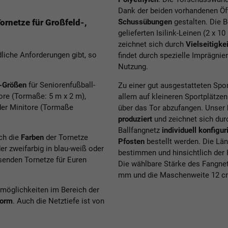
Dank der beiden vorhandenen Öf
rnetze für Großfeld-,
Schussübungen
gestalten. Die B
gelieferten Isilink-Leinen (2 x 10
zeichnet sich durch
Vielseitigkei
liche Anforderungen gibt, so
findet durch spezielle Imprägni
Nutzung.
z-Größen
für Seniorenfußball-
Zu einer gut ausgestatteten Spo
ore (Tormaße: 5 m x 2 m),
allem auf kleineren Sportplätze
der Minitore (Tormaße
über das Tor abzufangen. Unser
produziert
und zeichnet sich du
Ballfangnetz
individuell konfigur
ch die
Farben
der Tornetze
Pfosten
bestellt werden. Die Lä
er zweifarbig in blau-weiß oder
bestimmen und hinsichtlich der 
ssenden Tornetze für Euren
Die wählbare Stärke des Fangne
mm und die Maschenweite 12 c
möglichkeiten im Bereich der
form
. Auch die Netztiefe ist von