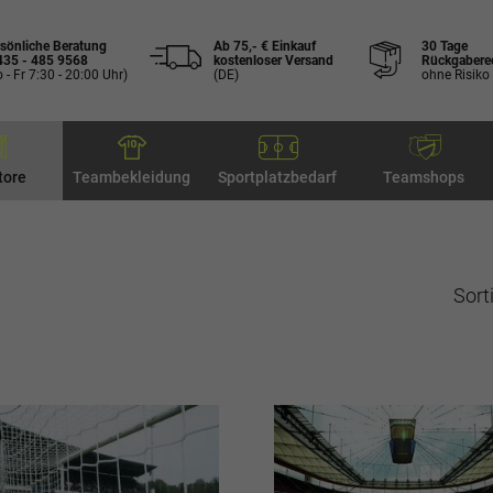
sönliche Beratung
Ab 75,- € Einkauf
30 Tage
435 - 485 9568
kostenloser Versand
Rückgabere
 - Fr 7:30 - 20:00 Uhr)
(DE)
ohne Risiko
tore
Teambekleidung
Sportplatzbedarf
Teamshops
Sort