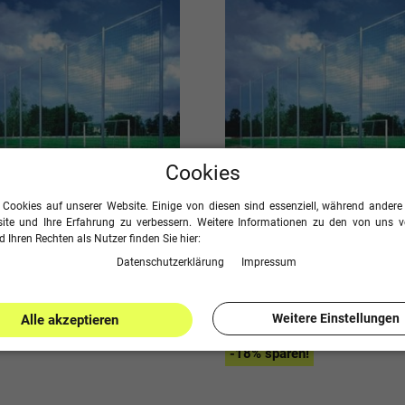
Cookies
 Cookies auf unserer Website. Einige von diesen sind essenziell, während andere 
ite und Ihre Erfahrung zu verbessern. Weitere Informationen zu den von uns 
 Ihren Rechten als Nutzer finden Sie hier:
Daten­schutz­erklärung
Impressum
um Ball - Fangnetz /
Pfosten für Ballfangnetz /
netz - individuell
Stoppnetz
gurierbar
Weitere Einstellungen
Alle akzeptieren
ab 279,9
379,00 €
UVP
,90 €
-18% sparen!