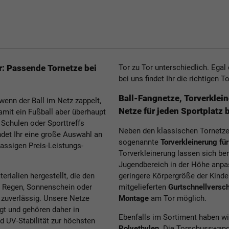
r: Passende Tornetze bei
Tor zu Tor unterschiedlich. Egal 
bei uns findet Ihr die richtigen 
Ball-Fangnetze, Torverkle
wenn der Ball im Netz zappelt,
Netze für jeden Sportplatz 
amit ein Fußball aber überhaupt
 Schulen oder Sporttreffs
Neben den klassischen Tornetzen
ndet Ihr eine große Auswahl an
sogenannte
Torverkleinerung fü
lassigen Preis-Leistungs-
Torverkleinerung lassen sich ber
Jugendbereich in der Höhe anpa
rialien hergestellt, die den
geringere Körpergröße der Kind
b Regen, Sonnenschein oder
mitgelieferten
Gurtschnellversc
 zuverlässig. Unsere Netze
Montage
am Tor möglich.
gt und gehören daher in
Ebenfalls im Sortiment haben wi
d UV-Stabilität zur höchsten
Polyethylen
. Die Torschusswand 