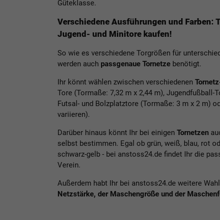
Güteklasse.
Verschiedene Ausführungen und Farben: To
Jugend- und Minitore kaufen!
So wie es verschiedene Torgrößen für unterschied
werden auch
passgenaue Tornetze
benötigt.
Ihr könnt wählen zwischen verschiedenen
Tornet
Tore (Tormaße: 7,32 m x 2,44 m), Jugendfußball-T
Futsal- und Bolzplatztore (Tormaße: 3 m x 2 m) o
variieren).
Darüber hinaus könnt Ihr bei einigen
Tornetzen
au
selbst bestimmen. Egal ob grün, weiß, blau, rot od
schwarz-gelb - bei anstoss24.de findet Ihr die pa
Verein.
Außerdem habt Ihr bei anstoss24.de weitere Wahl
Netzstärke, der Maschengröße und der Maschen