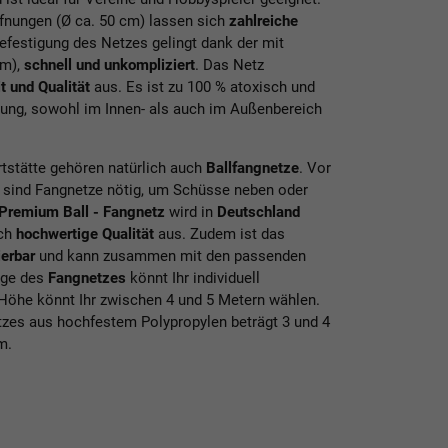
fnungen (Ø ca. 50 cm) lassen sich
zahlreiche
efestigung des Netzes gelingt dank der mit
 m),
schnell und unkompliziert
. Das Netz
t und Qualität
aus. Es ist zu 100 % atoxisch und
erung, sowohl im Innen- als auch im Außenbereich
rtstätte gehören natürlich auch
Ballfangnetze
. Vor
n sind Fangnetze nötig, um Schüsse neben oder
Premium Ball - Fangnetz
wird in
Deutschland
rch
hochwertige Qualität
aus. Zudem ist das
ierbar
und kann zusammen mit den passenden
nge des
Fangnetzes
könnt Ihr individuell
Höhe könnt Ihr zwischen 4 und 5 Metern wählen.
tzes aus hochfestem Polypropylen beträgt 3 und 4
m.