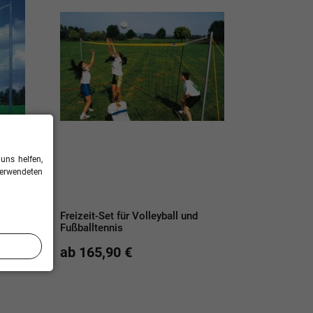
uns helfen,
verwendeten
Freizeit-Set für Volleyball und
Fußballtennis
0 €
ab 165,90 €