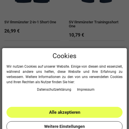
SV Ilmmünster 2-in-1 Short One
SV Ilmmünster Trainingsshort
One
26,99 €
10,79 €
Cookies
Wir nutzen Cookies auf unserer Website. Einige von diesen sind essenziell,
während andere uns helfen, diese Website und Ihre Erfahrung zu
verbessern. Weitere Informationen zu den von uns verwendeten Cookies
und Ihren Rechten als Nutzer finden Sie hier:
Daten­schutz­erklärung
Impressum
SV Ilmmünster Sporthose One
SV Ilmmünster Jogginghose One
Cotton
Alle akzeptieren
8,99 €
23,99 €
Weitere Einstellungen