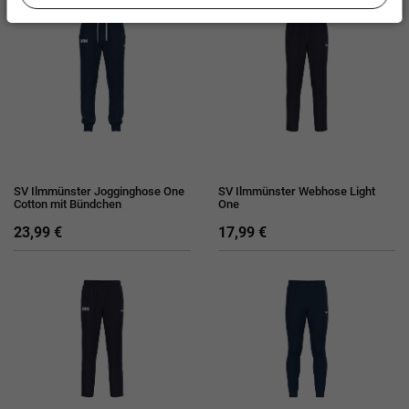
SV Ilmmünster Jogginghose One
SV Ilmmünster Webhose Light
Cotton mit Bündchen
One
23,99 €
17,99 €