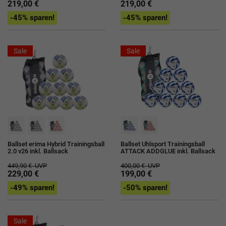
219,00 €
219,00 €
-45% sparen!
-45% sparen!
Sale
Sale
Ballset erima Hybrid Trainingsball
Ballset Uhlsport Trainingsball
2.0 v26 inkl. Ballsack
ATTACK ADDGLUE inkl. Ballsack
449,90 €
UVP
400,00 €
UVP
229,00 €
199,00 €
-49% sparen!
-50% sparen!
Sale