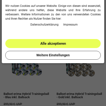
Wir nutzen Cookies auf unserer Website. Einige von diesen sind essenziell,
während andere uns helfen, diese Website und Ihre Erfahrung zu
Ballset adidas Trainingsball -
Ballset erima SENZOR-STAR
Bundesliga 26/27 Torfabrik
Trainingsball inkl. Ballsack
verbessern. Weitere Informationen zu den von uns verwendeten Cookies
League inkl. Ballsack
und Ihren Rechten als Nutzer finden Sie hier:
299,90 €
UVP
400,00 €
UVP
179,00 €
Daten­schutz­erklärung
Impressum
249,00 €
-40% sparen!
-38% sparen!
Alle akzeptieren
Sale
Sale
Weitere Einstellungen
Ballset erima Hybrid Trainingsball
Ballset erima Hybrid Trainingsball
- Blau inkl. Ballsack
- Gold inkl. Ballsack
399,90 €
UVP
399,90 €
UVP