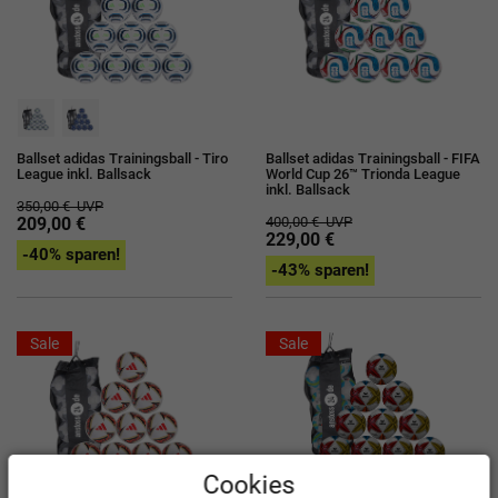
Ballset adidas Trainingsball - Tiro
Ballset adidas Trainingsball - FIFA
League inkl. Ballsack
World Cup 26™ Trionda League
inkl. Ballsack
350,00 €
UVP
209,00 €
400,00 €
UVP
229,00 €
-40% sparen!
-43% sparen!
Sale
Sale
Cookies