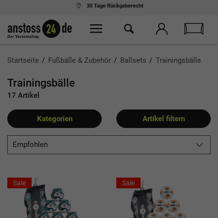
Ab 75,- € Einkauf
kostenloser Versand
Startseite
Fußbälle & Zubehör
Ballsets
Trainingsbälle
Trainingsbälle
17 Artikel
Kategorien
Artikel filtern
Empfohlen
Sale
Sale