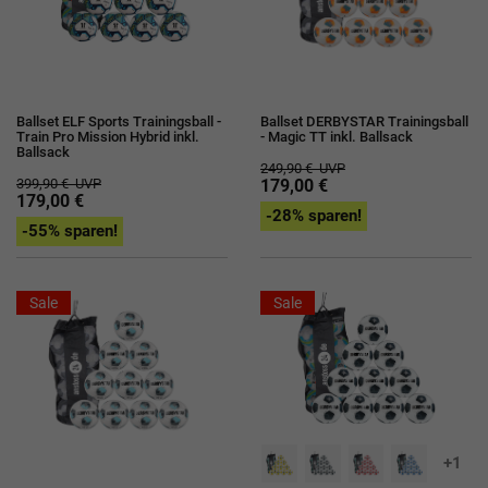
Ballset ELF Sports Trainingsball -
Ballset DERBYSTAR Trainingsball
Train Pro Mission Hybrid inkl.
- Magic TT inkl. Ballsack
Ballsack
249,90 €
UVP
399,90 €
UVP
179,00 €
179,00 €
-28% sparen!
-55% sparen!
Sale
Sale
+1