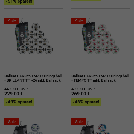
-51% sparen!
Sale
Sale
Ballset DERBYSTAR Trainingsball
Ballset DERBYSTAR Trainingsball
- BRILLANT TT v26 inkl. Ballsack
- TEMPO TT inkl. Ballsack
449,90 €
UVP
499,90 €
UVP
229,00 €
269,00 €
-49% sparen!
-46% sparen!
Sale
Sale