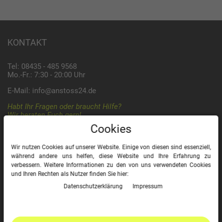
KONTAKT
Tel: 08435 - 485 9568
Mo.-Fr.: 7:30 - 20:00 Uhr
E-Mail:
info@anstoss24.de
Habt Ihr Fragen oder braucht Hilfe?
Wir beraten Euch gern!
Cookies
Wir nutzen Cookies auf unserer Website. Einige von diesen sind essenziell,
ZAHLUNG & VERSAND
während andere uns helfen, diese Website und Ihre Erfahrung zu
verbessern. Weitere Informationen zu den von uns verwendeten Cookies
und Ihren Rechten als Nutzer finden Sie hier:
Daten­schutz­erklärung
Impressum