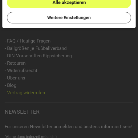
Informationen Zahlungsarten »
Alle akzeptieren
Informationen Versand »
Weitere Einstellungen
INFORMATIONEN
- FAQ / Häufige Fragen
- Ballgrößen je Fußballverband
- DIN Vorschriften Kippsicherung
- Retouren
- Widerrufsrecht
- Über uns
- Blog
- Vertrag widerrufen
NEWSLETTER
Für unseren Newsletter anmelden und bestens informiert sein!
(Abmeldung jederzeit möglich.)