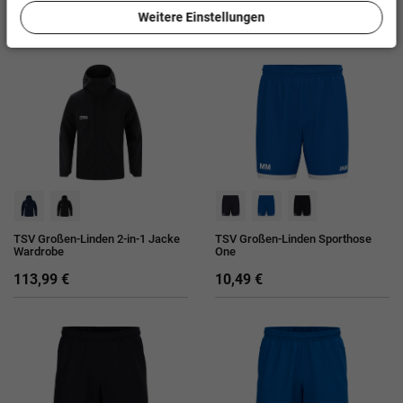
Weitere Einstellungen
43,99 €
60,49 €
TSV Großen-Linden 2-in-1 Jacke
TSV Großen-Linden Sporthose
Wardrobe
One
113,99 €
10,49 €