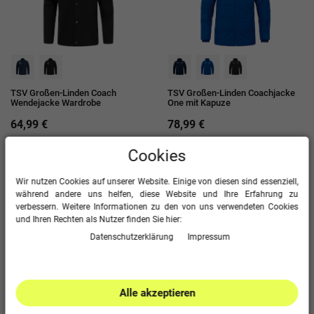
TSV Großen-Linden Coach
TSV Großen-Linden Coachjacke
Wendejacke Wardrobe
One mit Kapuze
64,99 €
78,99 €
Cookies
Wir nutzen Cookies auf unserer Website. Einige von diesen sind essenziell,
während andere uns helfen, diese Website und Ihre Erfahrung zu
verbessern. Weitere Informationen zu den von uns verwendeten Cookies
und Ihren Rechten als Nutzer finden Sie hier:
Daten­schutz­erklärung
Impressum
Alle akzeptieren
TSV Großen-Linden Freizeitjacke
TSV Großen-Linden Tracksuit
One
Jacke Wardrobe