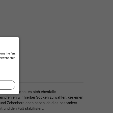
uns helfen,
verwendeten
seinheiten lohnt es sich ebenfalls
empfehlen wir hierbei Socken zu wählen, die einen
und Zehenbereichen haben, da dies besonders
 und den Fuß stabilisiert.