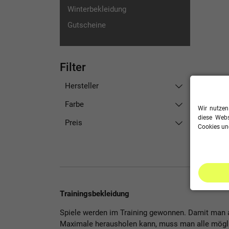
Winterbekleidung
Gutscheine
Filter
Hersteller
Farbe
Wir nutzen
diese Webs
Preis
Cookies und
Trainingsbekleidung
Spiele werden im Training gewonnen. Damit man a
Maximale herausholen kann, muss man alle mögli