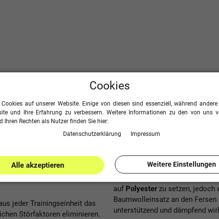
Cookies
 Cookies auf unserer Website. Einige von diesen sind essenziell, während andere 
ite und Ihre Erfahrung zu verbessern. Weitere Informationen zu den von uns 
 Ihren Rechten als Nutzer finden Sie hier:
Daten­schutz­erklärung
Impressum
Weitere Einstellungen
Alle akzeptieren
Für lange, anstrengende Training
auf
Polyester
zu setzen, jedoch 
Baumwolleinsatz an den Fersen 
us jeder Trainingseinheit das
unterstützend und dämpfend wirkt
chen Störfaktoren eliminieren.