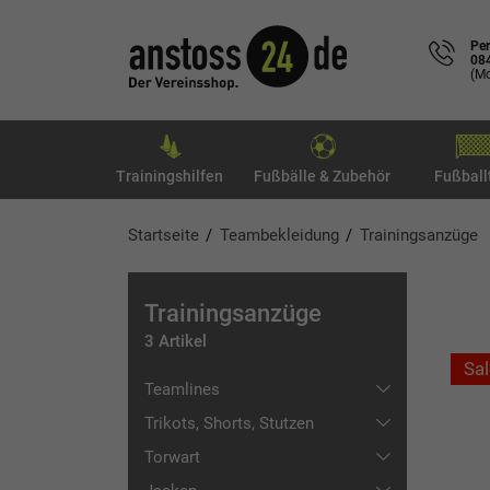
Per
08
(Mo
Trainingshilfen
Fußbälle & Zubehör
Fußball
Startseite
Teambekleidung
Trainingsanzüge
Trainingsanzüge
3 Artikel
Sal
Teamlines
Trikots, Shorts, Stutzen
JAKO
Torwart
adidas
Trikots