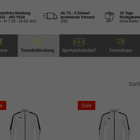
sönliche Beratung
Ab 75,- € Einkauf
30 Tage
435 - 485 9568
kostenloser Versand
Rückgabere
 - Fr 7:30 - 20:00 Uhr)
(DE)
ohne Risiko
tore
Teambekleidung
Sportplatzbedarf
Teamshops
Sort
e
Sale