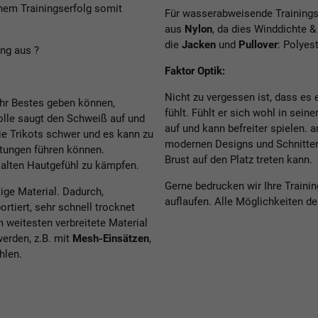
nem Trainingserfolg somit
Für wasserabweisende Trainings
aus
Nylon
, da dies Winddichte &
die
Jacken
und
Pullover
: Polyes
ng aus ?
Faktor Optik:
Nicht zu vergessen ist, dass es e
ihr Bestes geben können,
fühlt. Fühlt er sich wohl in sein
le saugt den Schweiß auf und
auf und kann befreiter spielen. a
die Trikots schwer und es kann zu
modernen Designs und Schnitten,
tungen führen können.
Brust auf den Platz treten kann.
alten Hautgefühl zu kämpfen.
Gerne bedrucken wir Ihre Trainin
tige Material. Dadurch,
auflaufen. Alle Möglichkeiten de
tiert, sehr schnell trocknet
m weitesten verbreitete Material
werden, z.B. mit
Mesh-Einsätzen
,
ühlen.