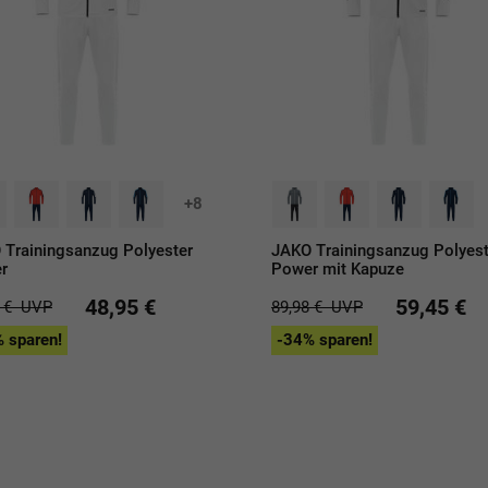
+8
 Trainingsanzug Polyester
JAKO Trainingsanzug Polyest
r
Power mit Kapuze
48,95 €
59,45 €
8 €
UVP
89,98 €
UVP
 sparen!
-34% sparen!