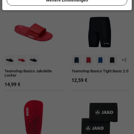
Weitere Einstellungen
+2
Teamshop Basics Jakolette
Teamshop Basics Tight Basic 2.0
Locker
12,59 €
14,99 €