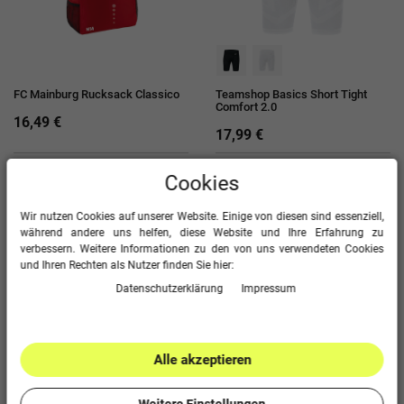
FC Mainburg Rucksack Classico
Teamshop Basics Short Tight
Comfort 2.0
16,49 €
17,99 €
Cookies
Wir nutzen Cookies auf unserer Website. Einige von diesen sind essenziell,
während andere uns helfen, diese Website und Ihre Erfahrung zu
verbessern. Weitere Informationen zu den von uns verwendeten Cookies
und Ihren Rechten als Nutzer finden Sie hier:
Daten­schutz­erklärung
Impressum
+2
+2
Teamshop Basics
Teamshop Basics
Alle akzeptieren
Trainingssocken
Trainingssocken Kurz
5,99 €
5,99 €