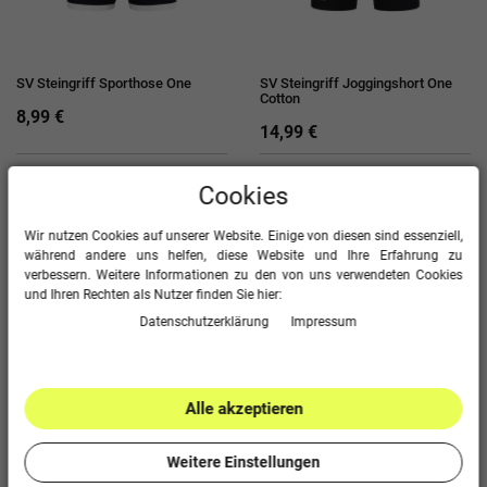
SV Steingriff Sporthose One
SV Steingriff Joggingshort One
Cotton
8,99 €
14,99 €
Cookies
Wir nutzen Cookies auf unserer Website. Einige von diesen sind essenziell,
während andere uns helfen, diese Website und Ihre Erfahrung zu
verbessern. Weitere Informationen zu den von uns verwendeten Cookies
und Ihren Rechten als Nutzer finden Sie hier:
Daten­schutz­erklärung
Impressum
SV Steingriff Webshort One
SV Steingriff 2-in-1 Short One
Alle akzeptieren
11,99 €
26,99 €
Weitere Einstellungen