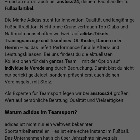
– und ab sofort auch bei
a
nstoss24
, deinem Fachhändler für
Fußballartikel
.
Die Marke Adidas steht für Innovation, Qualität und langjährige
Fußballtradition. Nicht ohne Grund vertrauen Top-Clubs und
Nationalmannschaften weltweit auf
a
didas
Trikots
,
Trainingsanzüge
und Teamlines
. Ob
Kinder
,
Damen
oder
Herren
– adidas liefert Performance für alle Alters- und
Leistungsklassen. Bei uns findest du die aktuellsten
Kollektionen für dein ganzes Team – mit der Option auf
individuelle Veredelung
durch Bedruckung. Damit bist du nicht
nur perfekt gekleidet, sondern präsentierst auch deinen
Vereinsgeist mit Stolz.
Als Experten für Teamsport legen wir bei
a
nstoss24
großen
Wert auf persönliche Beratung, Qualität und Vielseitigkeit.
Warum adidas im Teamsport?
adidas ist nicht nur ein weltweit bekannter
Sportartikelhersteller – es ist eine echte Instanz im Fußball.
Das Unternehmen hat sich über Jahrzehnte hinweg als