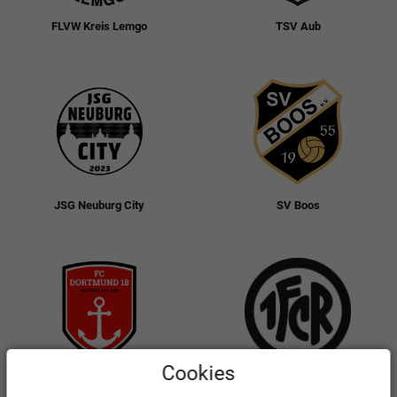
FLVW Kreis Lemgo
TSV Aub
JSG Neuburg City
SV Boos
Cookies
FC Dortmund 18
1. FC Röthenbach