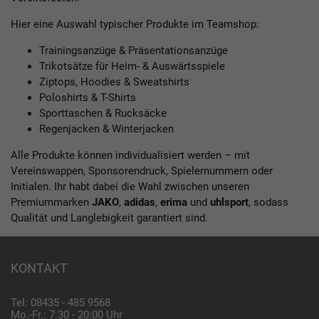
Hier eine Auswahl typischer Produkte im Teamshop:
Trainingsanzüge & Präsentationsanzüge
Trikotsätze für Heim- & Auswärtsspiele
Ziptops, Hoodies & Sweatshirts
Poloshirts & T-Shirts
Sporttaschen & Rucksäcke
Regenjacken & Winterjacken
Alle Produkte können individualisiert werden – mit
Vereinswappen, Sponsorendruck, Spielernummern oder
Initialen. Ihr habt dabei die Wahl zwischen unseren
Premiummarken
JAKO
,
adidas
,
erima
und
uhlsport
, sodass
Qualität und Langlebigkeit garantiert sind.
KONTAKT
Tel: 08435 - 485 9568
Mo.-Fr.: 7:30 - 20:00 Uhr