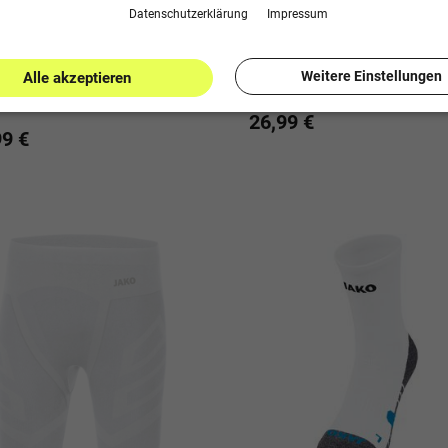
Daten­schutz­erklärung
Impressum
Weitere Einstellungen
Alle akzeptieren
sterbinde Trainingshose
SV Osterbinde Freizeithose 
r
26,99 €
99 €