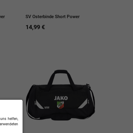
wer
SV Osterbinde Short Power
14,99 €
uns helfen,
verwendeten