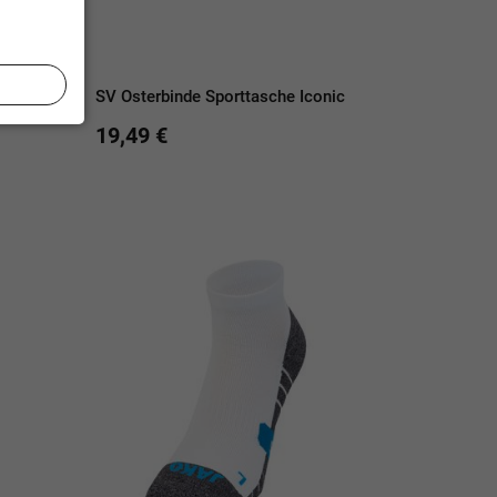
Power
SV Osterbinde Sporttasche Iconic
19,49 €