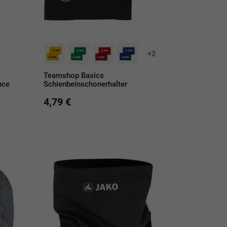
+2
Teamshop Basics
nce
Schienbeinschonerhalter
4,79 €