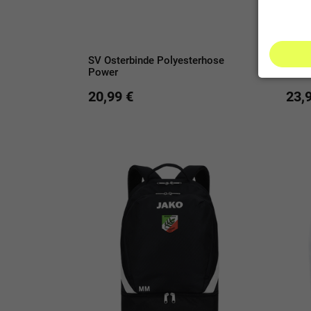
SV Osterbinde Polyesterhose
SV O
Power
Powe
20,99 €
23,