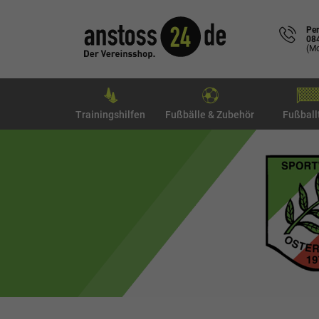
Per
08
(Mo
Trainingshilfen
Fußbälle & Zubehör
Fußball