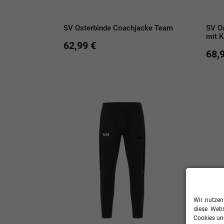
SV Osterbinde Coachjacke Team
SV O
mit 
62,99 €
68,
Wir nutzen
diese Webs
Cookies und