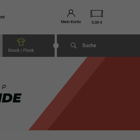
cht
Mein Konto
0,00 €
Suche
Druck / Flock