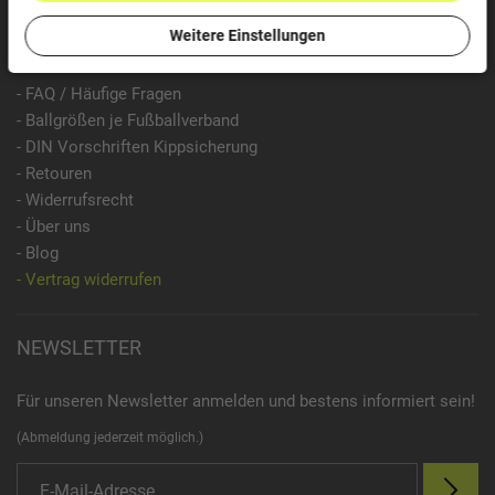
Weitere Einstellungen
INFORMATIONEN
- FAQ / Häufige Fragen
- Ballgrößen je Fußballverband
- DIN Vorschriften Kippsicherung
- Retouren
- Widerrufsrecht
- Über uns
- Blog
- Vertrag widerrufen
NEWSLETTER
Für unseren Newsletter anmelden und bestens informiert sein!
(Abmeldung jederzeit möglich.)