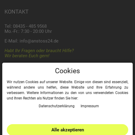
KONTAKT
Tel: 08435 - 485 9568
Mo.-Fr.: 7:30 - 20:00 Uhr
E-Mail:
info@anstoss24.de
Habt Ihr Fragen oder braucht Hilfe?
Wir beraten Euch gern!
Cookies
ZAHLUNG & VERSAND
Wir nutzen Cookies auf unserer Website. Einige von diesen sind essenziell,
während andere uns helfen, diese Website und Ihre Erfahrung zu
verbessern. Weitere Informationen zu den von uns verwendeten Cookies
und Ihren Rechten als Nutzer finden Sie hier:
Daten­schutz­erklärung
Impressum
Informationen Zahlungsarten »
Informationen Versand »
Alle akzeptieren