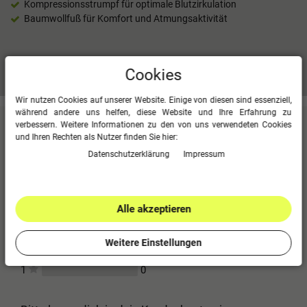
Kompressionsstrumpf für optimale Blutzirkulation
Baumwollfuß für Komfort und Atmungsaktivität
Mehr Informationen zum EU Verantwortlichen »
Cookies
Wir nutzen Cookies auf unserer Website. Einige von diesen sind essenziell,
während andere uns helfen, diese Website und Ihre Erfahrung zu
verbessern. Weitere Informationen zu den von uns verwendeten Cookies
Kundenbewertungen
(0)
und Ihren Rechten als Nutzer finden Sie hier:
Daten­schutz­erklärung
Impressum
Für diesen Artikel erfolgte leider noch keine
Kundenbewertung.
0
5
Alle akzeptieren
0
4
0
3
Weitere Einstellungen
0
2
0
1