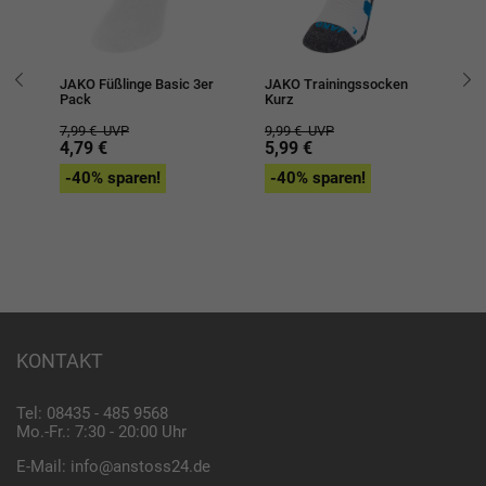
g
JAKO Füßlinge Basic 3er
JAKO Trainingssocken
JA
Pack
Kurz
Al
7,99 €
UVP
9,99 €
UVP
12
4,79 €
5,99 €
7,
-40% sparen!
-40% sparen!
-
KONTAKT
Tel: 08435 - 485 9568
Mo.-Fr.: 7:30 - 20:00 Uhr
E-Mail:
info@anstoss24.de