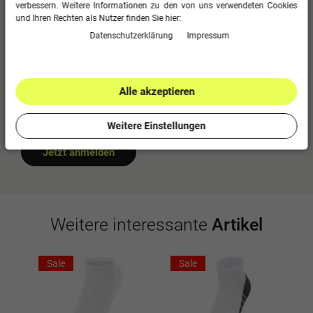
verbessern. Weitere Informationen zu den von uns verwendeten Cookies
0
4
und Ihren Rechten als Nutzer finden Sie hier:
0
3
Daten­schutz­erklärung
Impressum
0
2
0
1
Alle akzeptieren
Bitte logge dich in dein Kundenkonto ein
um eine Bewertung abzugeben.
Weitere Einstellungen
Jetzt anmelden
Weitere interessante
Artikel
Sale
Sale