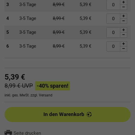
3
3-5 Tage
8,99
€
5,39
€
4
3-5 Tage
8,99
€
5,39
€
5
3-5 Tage
8,99
€
5,39
€
6
3-5 Tage
8,99
€
5,39
€
5,39 €
8,99 €
UVP
-40
% sparen!
inkl. ges. MwSt. zzgl.
Versand
In den Warenkorb
Seite drucken