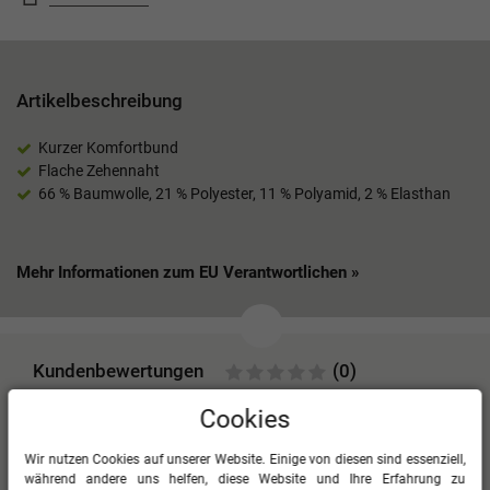
Artikelbeschreibung
Kurzer Komfortbund
Flache Zehennaht
66 % Baumwolle, 21 % Polyester, 11 % Polyamid, 2 % Elasthan
Mehr Informationen zum EU Verantwortlichen »
Kundenbewertungen
(0)
Cookies
Für diesen Artikel erfolgte leider noch keine
Kundenbewertung.
Wir nutzen Cookies auf unserer Website. Einige von diesen sind essenziell,
0
5
während andere uns helfen, diese Website und Ihre Erfahrung zu