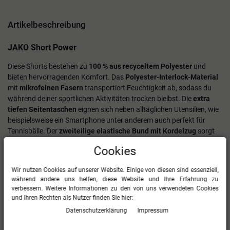
Artikelbeschreibung
JAKO Short Power
Diese Shorts bestehen zu
100 % aus recyceltem Polyester
und
bieten hervorragenden Komfort. Das
Polyester-Interlock-Material
mit
mikrofeinen Fasern
transportiert Feuchtigkeit ab, sodass du
während deiner sportlichen Aktivitäten trocken bleibst. Die
extra
tiefen Seitentaschen
eignen sich neben alltäglichen Utensilien, wie
beispielsweise ein Smartphone unter anderem auch perfekt für
Tennisbälle. Der
zweiteilige elastische Bund mit Kordelzug
sorgt
für eine individuelle Passform.
Cookies
100 % Polyester (recycelt)
Wir nutzen Cookies auf unserer Website. Einige von diesen sind essenziell,
Polyester-Interlock
während andere uns helfen, diese Website und Ihre Erfahrung zu
Mikrofeine Fasern
verbessern. Weitere Informationen zu den von uns verwendeten Cookies
Extra tiefe Seitentaschen (für Tennisbälle geeignet)
und Ihren Rechten als Nutzer finden Sie hier:
Zweiteiliger elastischer Bund mit Kordelzug
Daten­schutz­erklärung
Impressum