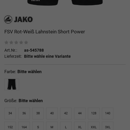
FSV Rot-Weiß Lahnstein Short Power
Art.Nr.:
as-545788
Lieferzeit:
Bitte wähle eine Variante
Farbe:
Bitte wählen
Größe:
Bitte wählen
34
36
38
40
42
44
128
140
152
164
S
M
L
XL
XXL
3XL