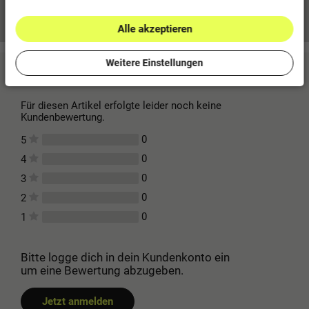
Mehr Informationen zum EU Verantwortlichen »
Alle akzeptieren
Weitere Einstellungen
Kundenbewertungen
(0)
Für diesen Artikel erfolgte leider noch keine
Kundenbewertung.
0
5
0
4
0
3
0
2
0
1
Bitte logge dich in dein Kundenkonto ein
um eine Bewertung abzugeben.
Jetzt anmelden