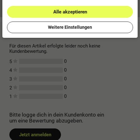
Mehr Informationen zum EU Verantwortlichen »
Alle akzeptieren
Weitere Einstellungen
Kundenbewertungen
(0)
Für diesen Artikel erfolgte leider noch keine
Kundenbewertung.
0
5
0
4
0
3
0
2
0
1
Bitte logge dich in dein Kundenkonto ein
um eine Bewertung abzugeben.
Jetzt anmelden