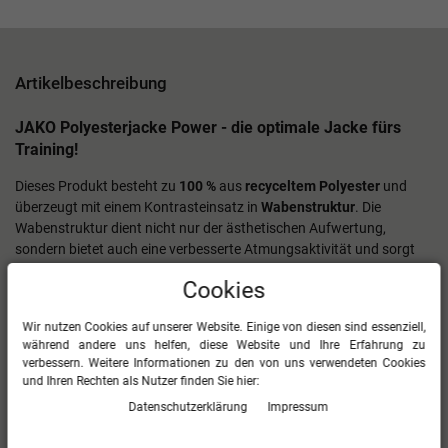
Artikelbeschreibung
JAKO Polyesterjacke Power - die optimale Jacke fürs
Training!
Dieses Produkt besteht zu
100 %
aus
recyceltem Polyester
und
überzeugt mit einem Kontrasteinsatz in
Wabenstruktur
. Die
Wabenstruktur dient nicht nur der ästhetischen Aufwertung,
sondern bietet auch eine verbesserte Atmungsaktivität und sorgt
für optimalen Tragekomfort. Die praktischen
Seitentaschen mit
Cookies
Reißverschluss
bieten zusätzlichen Stauraum, worin man
beispielsweise sein Smartphone sicher aufbewahren kann.
Wir nutzen Cookies auf unserer Website. Einige von diesen sind essenziell,
während andere uns helfen, diese Website und Ihre Erfahrung zu
100 % Polyester (recycelt)
verbessern. Weitere Informationen zu den von uns verwendeten Cookies
Kontrasteinsatz in Wabenstruktur
und Ihren Rechten als Nutzer finden Sie hier:
Seitentaschen mit Reißverschluss
Daten­schutz­erklärung
Impressum