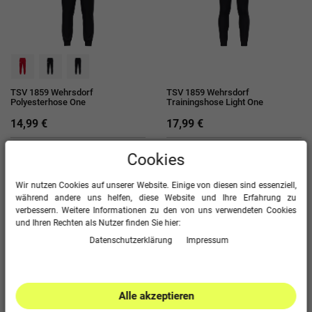
TSV 1859 Wehrsdorf
TSV 1859 Wehrsdorf
Polyesterhose One
Trainingshose Light One
14,99 €
17,99 €
Cookies
Wir nutzen Cookies auf unserer Website. Einige von diesen sind essenziell,
während andere uns helfen, diese Website und Ihre Erfahrung zu
verbessern. Weitere Informationen zu den von uns verwendeten Cookies
und Ihren Rechten als Nutzer finden Sie hier:
Daten­schutz­erklärung
Impressum
Alle akzeptieren
TSV 1859 Wehrsdorf
TSV 1859 Wehrsdorf
Kapuzensweat Organic
Allwetterjacke Team 2.0