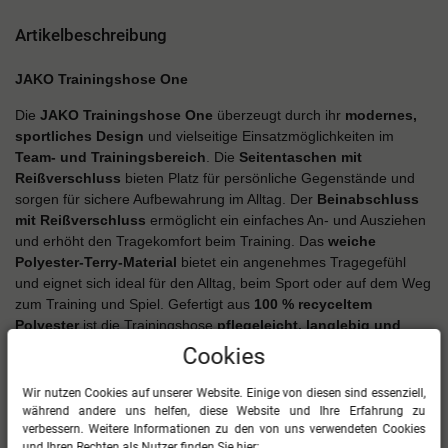
Artikelbeschreibung
JAKO Trainingshose One
Die
JAKO Trainingshose One
überzeugt durch ihr
modernes,
sportliches Design
und vielseitige Einsatzmöglichkeiten im
Team- und Trainingsbereich
. Die
Seitentaschen mit
Reißverschluss
bieten Platz für persönliche Gegenstände und
sorgen für sichere Aufbewahrung im Alltag. Der
Beinabschluss
mit Reißverschluss
ermöglicht ein einfaches An- und Ausziehen
und erhöht den Tragekomfort beim Training. Das
weiche
Polyester-Terry-Material
bietet ein angenehmes Tragegefühl
und eignet sich ideal für den Alltag, beim Sport oder auf dem Weg
zum Training und Spiel. Gefertigt aus
100 % recyceltem
Polyester
ist die Trainingshose
pflegeleicht, langlebig und
nachhaltig
. Dank ihres
schlichten Designs
eignet sich die
Cookies
JAKO Trainingshose One
optimal zum Veredeln mit Vereins-,
Team- oder Firmenlogos
.
Wir nutzen Cookies auf unserer Website. Einige von diesen sind essenziell,
während andere uns helfen, diese Website und Ihre Erfahrung zu
Im Überblick
verbessern. Weitere Informationen zu den von uns verwendeten Cookies
und Ihren Rechten als Nutzer finden Sie hier: