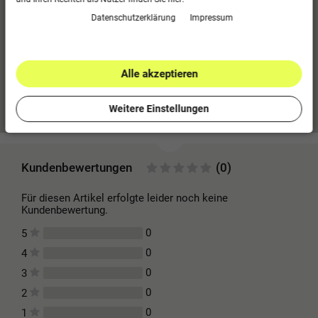
Seitentaschen mit Reißverschluss
Daten­schutz­erklärung
Impressum
Beinabschluss mit Reißverschluss
Polyester-Terry
100 % Polyester (recycelt)
Alle akzeptieren
Mehr Informationen zum EU Verantwortlichen »
Weitere Einstellungen
Kundenbewertungen
(0)
Für diesen Artikel erfolgte leider noch keine
Kundenbewertung.
0
5
0
4
0
3
0
2
0
1