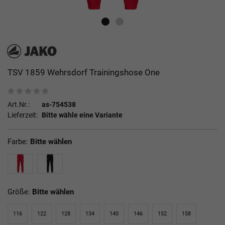
TSV 1859 Wehrsdorf Trainingshose One
Art.Nr.:
as-754538
Lieferzeit:
Bitte wähle eine Variante
Farbe:
Bitte wählen
Größe:
Bitte wählen
116
122
128
134
140
146
152
158