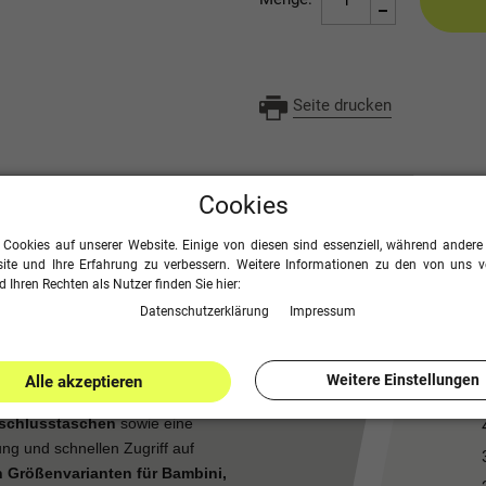
Seite drucken
Cookies
 Cookies auf unserer Website. Einige von diesen sind essenziell, während andere 
ite und Ihre Erfahrung zu verbessern. Weitere Informationen zu den von uns 
 Ihren Rechten als Nutzer finden Sie hier:
Daten­schutz­erklärung
Impressum
nktionales, sportliches Design
und
s- und Spielbetrieb
. Das
geräumige
Weitere Einstellungen
Alle akzeptieren
luss
bietet ausreichend Platz für
rschlusstaschen
sowie eine
ng und schnellen Zugriff auf
 Größenvarianten für Bambini,