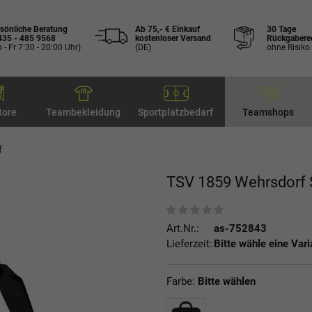
sönliche Beratung
Ab 75,- € Einkauf
30 Tage
435 - 485 9568
kostenloser Versand
Rückgabere
 - Fr 7:30 - 20:00 Uhr)
(DE)
ohne Risiko
tore
Teambekleidung
Sportplatzbedarf
Teamshops
f
TSV 1859 Wehrsdorf 
Art.Nr.:
as-752843
Lieferzeit:
Bitte wähle eine Vari
Farbe:
Bitte wählen