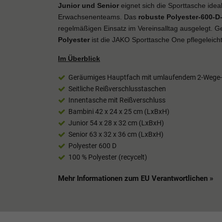
Junior und Senior
eignet sich die Sporttasche idea
Erwachsenenteams. Das
robuste Polyester-600-D-
regelmäßigen Einsatz im Vereinsalltag ausgelegt. Ge
Polyester
ist die JAKO Sporttasche One pflegeleicht
Im Überblick
Geräumiges Hauptfach mit umlaufendem 2-Wege-
Seitliche Reißverschlusstaschen
Innentasche mit Reißverschluss
Bambini 42 x 24 x 25 cm (LxBxH)
Junior 54 x 28 x 32 cm (LxBxH)
Senior 63 x 32 x 36 cm (LxBxH)
Polyester 600 D
100 % Polyester (recycelt)
Mehr Informationen zum EU Verantwortlichen »