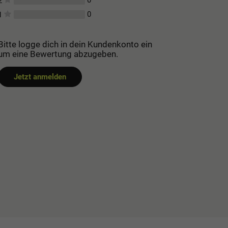
0
2
0
1
Bitte logge dich in dein Kundenkonto ein
um eine Bewertung abzugeben.
Jetzt anmelden