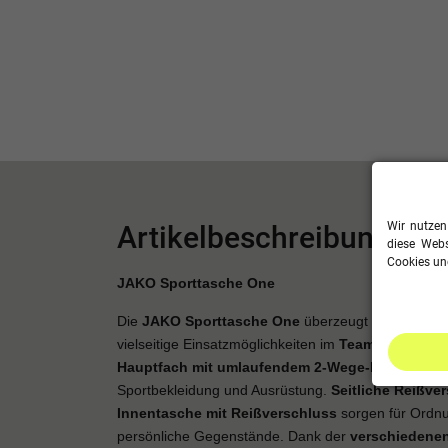
Wir nutzen
Artikelbeschreibung
diese Webs
Cookies und
JAKO Sporttasche One
Die
JAKO Sporttasche One
überzeugt durch ihr
fu
vielseitige Einsatzmöglichkeiten im
Team-, Training
Hauptfach mit umlaufendem 2-Wege-Reißversch
Sportbekleidung und Ausrüstung.
Seitliche Reißve
Innentasche mit Reißverschluss
sorgen für Ordnu
persönliche Gegenstände. Dank der
verschiedenen