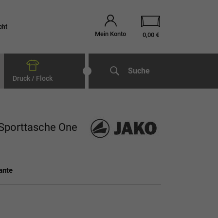
cht
Mein Konto
0,00 €
Suche
Druck / Flock
Sporttasche One
ante