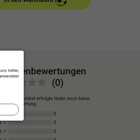
Kundenbewertungen
uns helfen,
verwendeten
(0)
Für diesen Artikel erfolgte leider noch keine
Kundenbewertung.
0
5
0
4
0
3