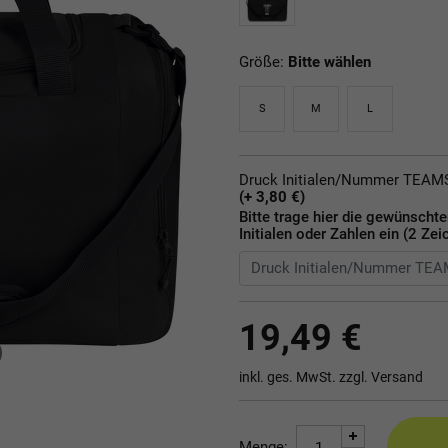
Größe:
Bitte wählen
S
M
L
Druck Initialen/Nummer TEA
(+ 3,80 €)
Bitte trage hier die gewünscht
Initialen oder Zahlen ein (2 Zei
19,49 €
inkl. ges. MwSt. zzgl.
Versand
Menge: