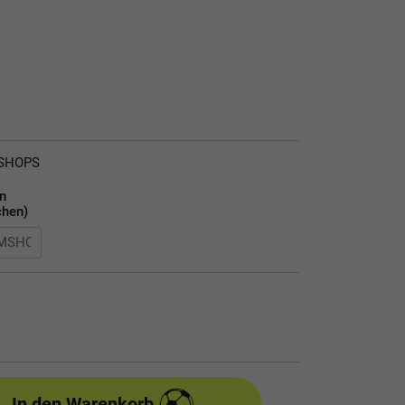
MSHOPS
en
chen)
In den Warenkorb