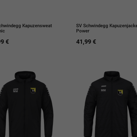
chwindegg Kapuzensweat
SV Schwindegg Kapuzenjack
nic
Power
99 €
41,99 €