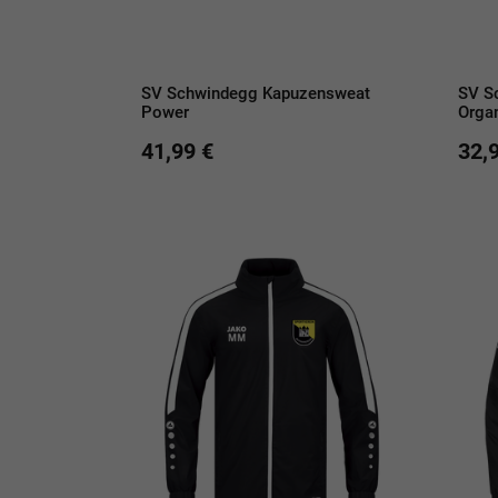
SV Schwindegg Kapuzensweat
SV S
Power
Orga
41,99 €
32,