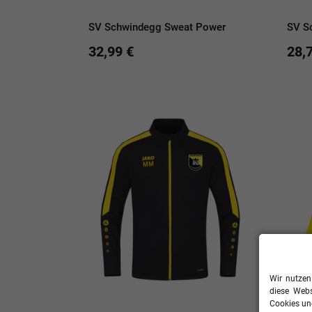
SV Schwindegg Sweat Power
SV S
32,99 €
28,
Wir nutzen
diese Webs
Cookies und