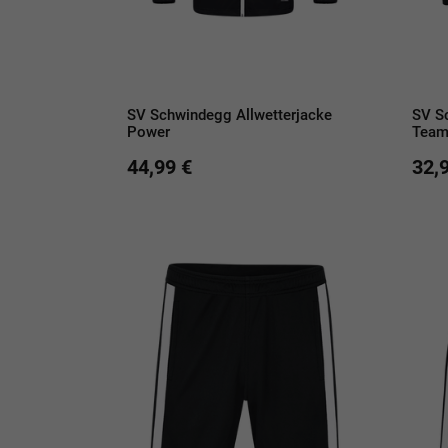
SV Schwindegg Allwetterjacke
SV S
Power
Team
44,99 €
32,