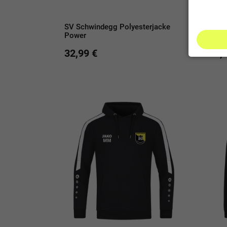
SV Schwindegg Polyesterjacke
SV S
Power
Clas
32,99 €
29,