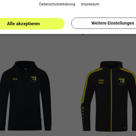
Daten­schutz­erklärung
Impressum
chwindegg Polyesterjacke
SV Schwindegg Trainingsjac
sico
Classico
Weitere Einstellungen
Alle akzeptieren
99 €
32,99 €