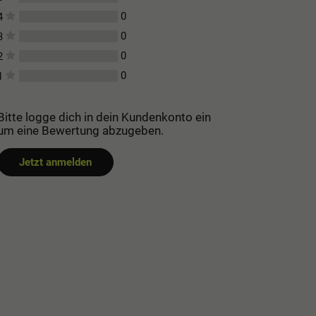
0
4
0
3
0
2
0
1
Bitte logge dich in dein Kundenkonto ein
um eine Bewertung abzugeben.
Jetzt anmelden