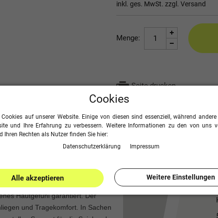
inkl. ges. MwSt. zzgl.
Versand
Menge:
Seite drucken
Cookies
 Cookies auf unserer Website. Einige von diesen sind essenziell, während andere 
ite und Ihre Erfahrung zu verbessern. Weitere Informationen zu den von uns 
 Ihren Rechten als Nutzer finden Sie hier:
Daten­schutz­erklärung
Impressum
che und schlichte Wahl für Ihr Team.
Weitere Einstellungen
Alle akzeptieren
enes Hautgefühl garantiert. Der
nliegen und Tragekomfort. In Sachen