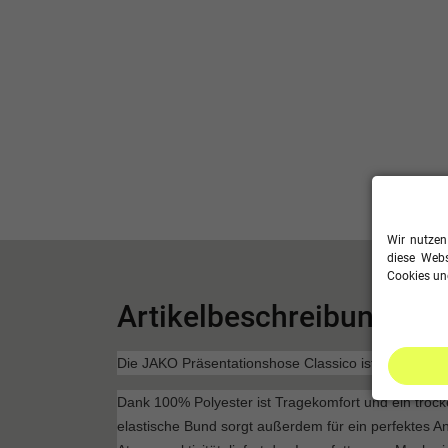
Wir nutzen
diese Webs
Cookies und
Artikelbeschreibung
Die JAKO Präsentationshose Classico ist die klassis
Dank 100% Polyester ist Tragekomfort und ein trock
elastische Bund sorgt außerdem für ein perfektes A