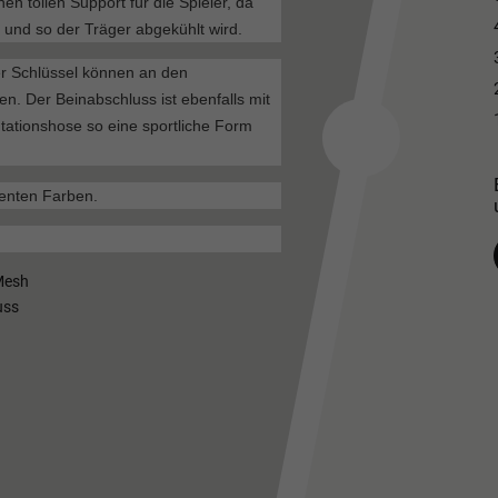
nen tollen Support für die Spieler, da
 und so der Träger abgekühlt wird.
er Schlüssel können an den
en. Der Beinabschluss ist ebenfalls mit
tationshose so eine sportliche Form
zenten Farben.
 Mesh
uss