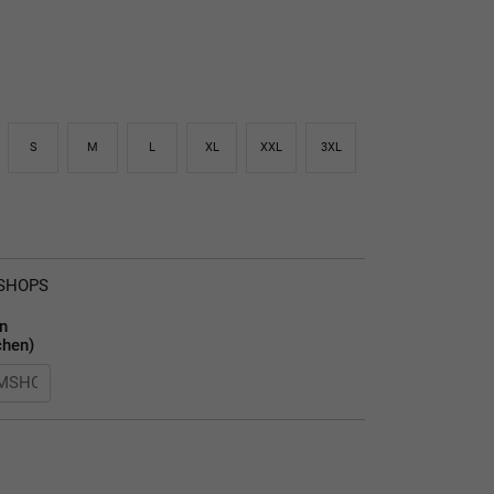
S
M
L
XL
XXL
3XL
MSHOPS
en
chen)