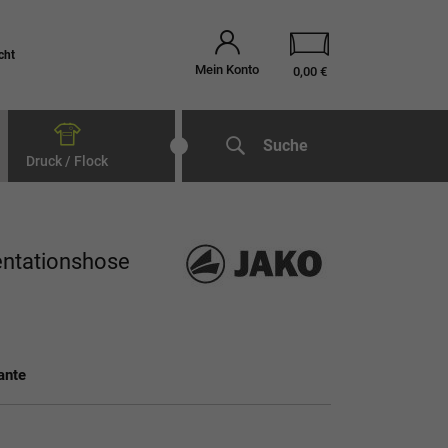
cht
Mein Konto
0,00 €
Suche
Druck / Flock
ntationshose
ante