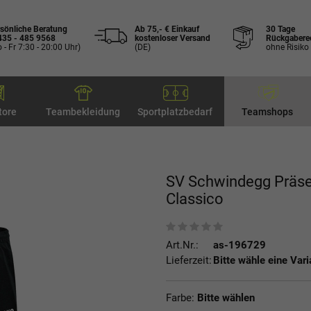
sönliche Beratung
Ab 75,- € Einkauf
30 Tage
435 - 485 9568
kostenloser Versand
Rückgabere
 - Fr 7:30 - 20:00 Uhr)
(DE)
ohne Risiko
tore
Teambekleidung
Sportplatzbedarf
Teamshops
SV Schwindegg Präse
Classico
Art.Nr.:
as-196729
Lieferzeit:
Bitte wähle eine Vari
Farbe:
Bitte wählen