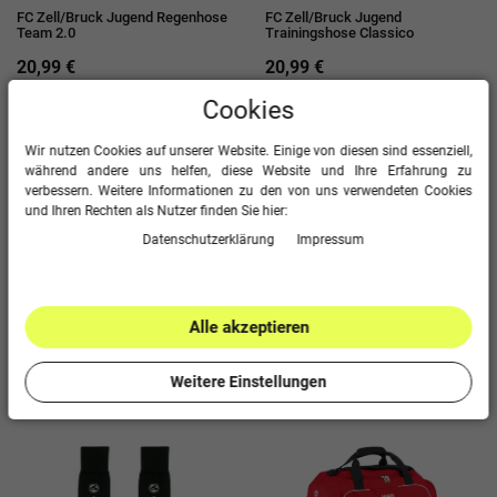
FC Zell/Bruck Jugend Regenhose
FC Zell/Bruck Jugend
Team 2.0
Trainingshose Classico
20,99 €
20,99 €
Cookies
Wir nutzen Cookies auf unserer Website. Einige von diesen sind essenziell,
während andere uns helfen, diese Website und Ihre Erfahrung zu
verbessern. Weitere Informationen zu den von uns verwendeten Cookies
und Ihren Rechten als Nutzer finden Sie hier:
Daten­schutz­erklärung
Impressum
Alle akzeptieren
FC Zell/Bruck Jugend
FC Zell/Bruck Jugend Short
Präsentationshose Classico
Classico
Weitere Einstellungen
23,99 €
14,99 €