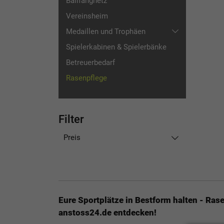
Ballfangnetz
Vereinsheim
Medaillen und Trophäen
Spielerkabinen & Spielerbänke
Medaillen
Betreuerbedarf
Pokale und Figuren
Rasenpflege
Filter
Preis
Eure Sportplätze in Bestform halten - Ras
anstoss24.de entdecken!