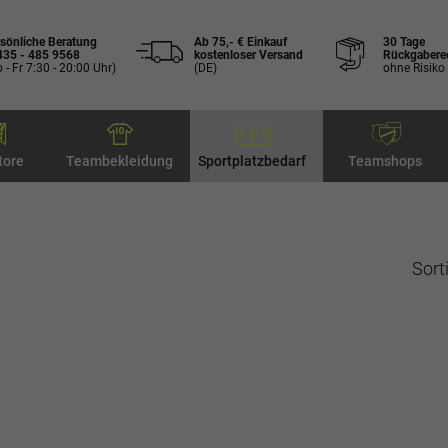
sönliche Beratung
Ab 75,- € Einkauf
30 Tage
435 - 485 9568
kostenloser Versand
Rückgabere
 - Fr 7:30 - 20:00 Uhr)
(DE)
ohne Risiko
tore
Teambekleidung
Sportplatzbedarf
Teamshops
Sort