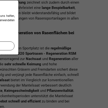
Saatgutmischung
zeichnet sich zudem durch einen
. Dies gewährleistet eine
lange Bespielbarkeit
,
n. Der Rasen bleibt widerstandsfähig und bildet
uns helfen,
 den Anforderungen von Rasensportanlagen in allen
verwendeten
zur Regeneration von Rasenflächen bei
tig gesunden Sportplatz ist die
regelmäßige
g
Greenfield 320 Sportrasen - Regeneration RSM
hervorragend zur
Nachsaat
und
Regeneration
aller
die
sehr schnelle Keimung
und hohe
wünschten Gräsern und Fremdarten sichert diese
g und verjüngt jede Rasenfläche einfach, schnell
elsaat
bietet im Vergleich zur konventionellen
rwendung der Mantelsaat verbessert deutlich
te
,
Keimgeschwindigkeit
und
Pflanzenvitalität
.
ockenheitsperioden unterstützt die Mantelsaat
bot schnell und effizient
zu binden und bei
en.