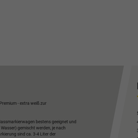
Premium - extra weiß zur
 Nassmarkierwagen bestens geeignet und
ile Wasser) gemischt werden, je nach
ierung sind ca. 3-4 Liter der