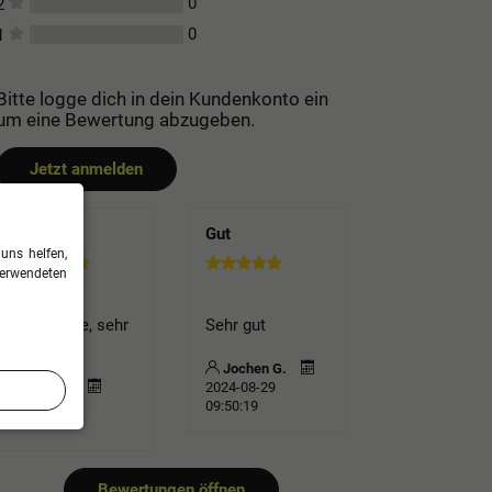
0
2
0
1
Bitte logge dich in dein Kundenkonto ein
um eine Bewertung abzugeben.
Jetzt anmelden
Farbe
Gut
uns helfen,
verwendeten
TOP Farbe, sehr
Sehr gut
ergiebig
Jochen G.
TSV e.
2024-08-29
2025-03-27
09:50:19
13:36:27
Bewertungen öffnen