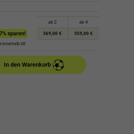
ab
2
ab
4
7
% sparen!
369,00 €
359,00 €
i innerhalb DE
In den Warenkorb