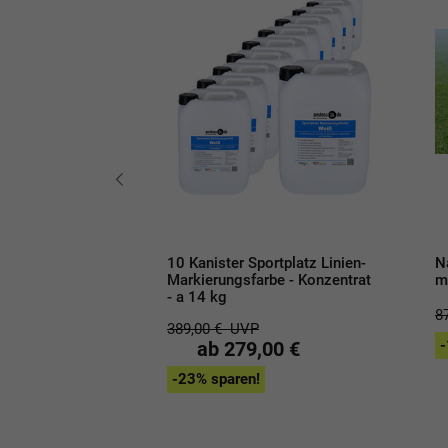
gen 202B - mit
10 Kanister Sportplatz Linien-
N
 Pumpe
Markierungsfarbe - Konzentrat
m
- a 14 kg
P
8
€
389,00 €
UVP
-
ab 279,00 €
-23% sparen!