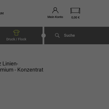
cht
Mein Konto
0,00 €
Suche
Druck / Flock
 Linien-
emium - Konzentrat