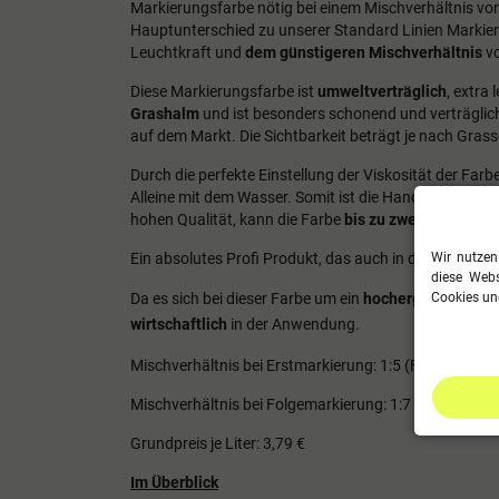
Markierungsfarbe nötig bei einem Mischverhältnis von
Hauptunterschied zu unserer Standard Linien Markieru
Leuchtkraft und
dem günstigeren Mischverhältnis
vo
Diese Markierungsfarbe ist
umweltverträglich
,
extra
Grashalm
und ist besonders schonend und verträgli
auf dem Markt. Die Sichtbarkeit beträgt je nach Gras
Durch die perfekte Einstellung der Viskosität der Farb
Alleine mit dem Wasser. Somit ist die Handhabung se
hohen Qualität, kann die Farbe
bis zu zwei Jahre gel
Ein absolutes Profi Produkt, das auch in der Bundesli
Wir nutzen
diese Webs
Da es sich bei dieser Farbe um ein
hochergiebiges Ko
Cookies und
wirtschaftlich
in der Anwendung.
Mischverhältnis bei Erstmarkierung: 1:5 (Farbe:Wasse
Mischverhältnis bei Folgemarkierung: 1:7 ( Farbe:Was
Grundpreis je Liter: 3,79 €
Im Überblick