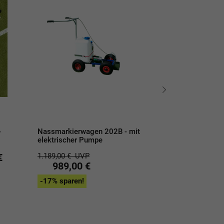
-
Nassmarkierwagen 202B - mit
Nassmarkierwa
elektrischer Pumpe
mechanischer 
€
1.189,00 €
UVP
1.149,00 €
UVP
989,00 €
959,00 
-17% sparen!
-17% sparen!