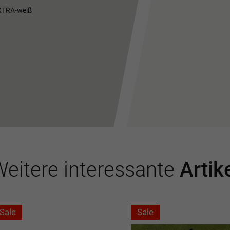
EXTRA-weiß
eitere interessante
Artik
Sale
Sale