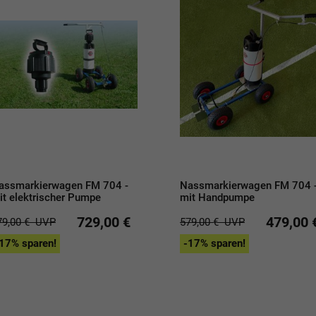
assmarkierwagen FM 704 -
Nassmarkierwagen FM 704 
it elektrischer Pumpe
mit Handpumpe
729,00 €
479,00 
79,00 €
UVP
579,00 €
UVP
17% sparen!
-17% sparen!