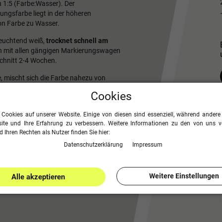
 1:5 (Farbe:Wasser). Der
ngsfarbe liegt in der höheren
n Farbe zu Wasser.
leuchtend weiß,
trocknet schnell am
ch mit allen gängigen Markierungswagen
schnitt 2-4 Wochen.
e, mischt sich die Farbe nahezu von
hr angenehm und einfach. Dank der
Cookies
agert werden
.
ga eingesetzt wird.
 Cookies auf unserer Website. Einige von diesen sind essenziell, während andere 
ite und Ihre Erfahrung zu verbessern. Weitere Informationen zu den von uns 
nzentrat
 Ihren Rechten als Nutzer finden Sie hier:
handelt, ist sie
besonders
Daten­schutz­erklärung
Impressum
r)
Weitere Einstellungen
Alle akzeptieren
ser)