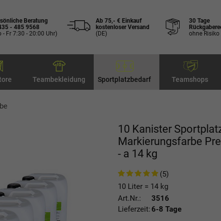
sönliche Beratung
Ab 75,- € Einkauf
30 Tage
435 - 485 9568
kostenloser Versand
Rückgabere
 - Fr 7:30 - 20:00 Uhr)
(DE)
ohne Risiko
tore
Teambekleidung
Sportplatzbedarf
Teamshops
rbe
10 Kanister Sportplatz
Markierungsfarbe Pr
- a 14 kg
(5)
10 Liter = 14 kg
Art.Nr.:
3516
Lieferzeit:
6-8 Tage