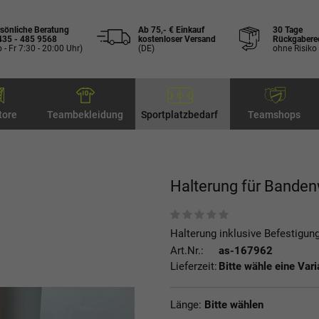
sönliche Beratung
Ab 75,- € Einkauf
30 Tage
435 - 485 9568
kostenloser Versand
Rückgabere
 - Fr 7:30 - 20:00 Uhr)
(DE)
ohne Risiko
tore
Teambekleidung
Sportplatzbedarf
Teamshops
Halterung für Bande
Halterung inklusive Befestigun
Art.Nr.:
as-167962
Lieferzeit:
Bitte wähle eine Vari
Länge:
Bitte wählen