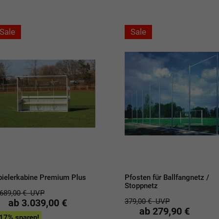
Sale
Sale
pielerkabine Premium Plus
Pfosten für Ballfangnetz /
Stoppnetz
.689,00 €
UVP
ab 3.039,00 €
379,00 €
UVP
ab 279,90 €
17% sparen!