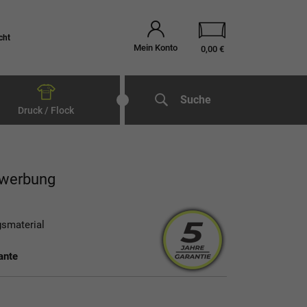
cht
Mein Konto
0,00 €
Suche
Druck / Flock
nwerbung
gsmaterial
ante