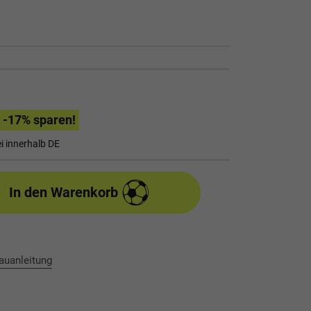
-17
% sparen!
i innerhalb DE
In den Warenkorb
auanleitung