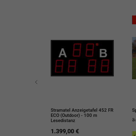
 Fangnetz /
Stramatel Anzeigetafel 452 FR
S
ividuell
ECO (Outdoor) - 100 m
3
Lesedistanz
1.399,00 €
-