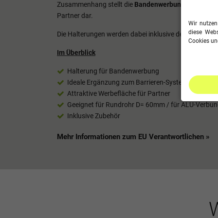
Zusammenhang stellt die
Bandenwerbung
in Eurem S
Partner dar.
Wir nutzen
diese Webs
Die Halterungen werden dabei inklusive dem notwendi
Cookies und
Im Überblick
Halterung für Bandenwerbung
Ideale Ergänzung zum Barrieren-System
Attraktive Werbefläche für Partner
Geeignet für Rundrohr D= 60mm / für ALU-Verbun
Inklusive Zubehör
Mehr Informationen zum EU Verantwortlichen »
W