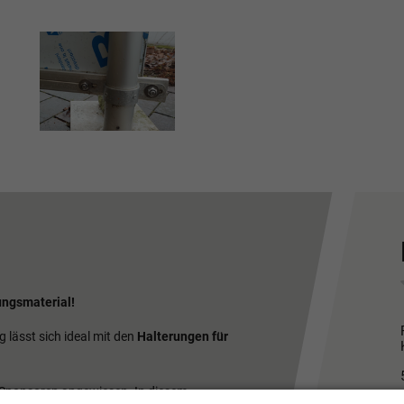
ungsmaterial!
lässt sich ideal mit den
Halterungen für
f Sponsoren angewiesen. In diesem