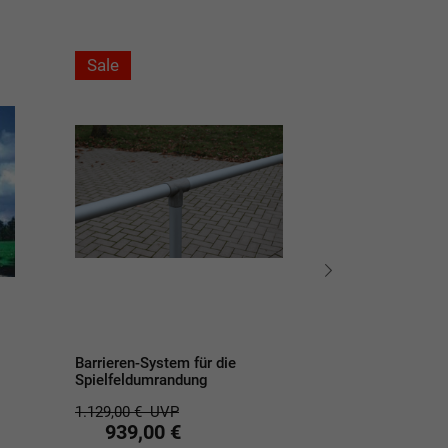
Sale
Barrieren-System für die
Premium Ball - 
Spielfeldumrandung
Stoppnetz - indi
konfigurierbar
1.129,00 €
UVP
939,00 €
127,90 €