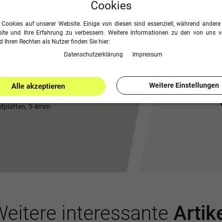
Cookies
tadion eine
attraktive Werbefläche
für
 Cookies auf unserer Website. Einige von diesen sind essenziell, während andere 
ite und Ihre Erfahrung zu verbessern. Weitere Informationen zu den von uns 
gen Zubehör geliefert!
 Ihren Rechten als Nutzer finden Sie hier:
Daten­schutz­erklärung
Impressum
Weitere Einstellungen
Alle akzeptieren
dplatten, 3-4mm
eitere interessante
Artik