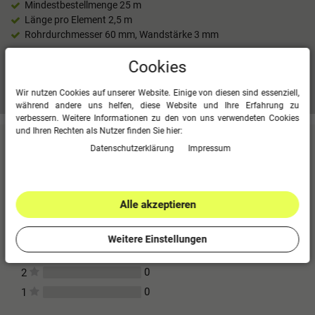
Mindestbestellmenge 25 m
Länge pro Element 2,5 m
Rohrdurchmesser 60 mm, Wandstärke 3 mm
Cookies
Mehr Informationen zum EU Verantwortlichen »
Wir nutzen Cookies auf unserer Website. Einige von diesen sind essenziell,
während andere uns helfen, diese Website und Ihre Erfahrung zu
verbessern. Weitere Informationen zu den von uns verwendeten Cookies
und Ihren Rechten als Nutzer finden Sie hier:
Kundenbewertungen
(0)
Daten­schutz­erklärung
Impressum
Für diesen Artikel erfolgte leider noch keine
Kundenbewertung.
Alle akzeptieren
0
5
0
4
Weitere Einstellungen
0
3
0
2
0
1