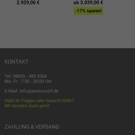
2.929,00 €
ab 3.039,00 €
1
-17% sparen!
-
KONTAKT
Tel: 08435 - 485 9568
Mo.-Fr.: 7:30 - 20:00 Uhr
E-Mail:
info@anstoss24.de
Habt Ihr Fragen oder braucht Hilfe?
Wir beraten Euch gern!
ZAHLUNG & VERSAND