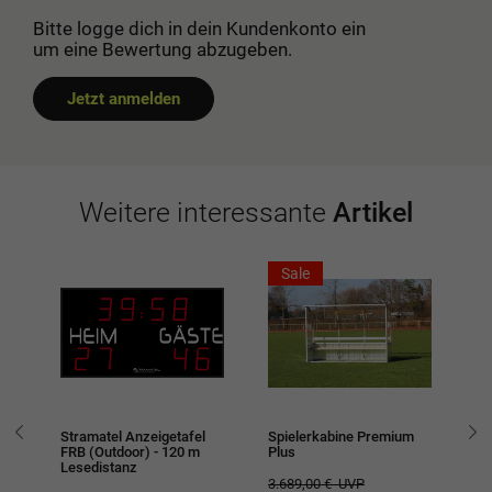
Bitte logge dich in dein Kundenkonto ein
um eine Bewertung abzugeben.
Jetzt anmelden
Weitere interessante
Artikel
Sale
z /
Stramatel Anzeigetafel
Spielerkabine Premium
Ha
FRB (Outdoor) - 120 m
Plus
Ba
Lesedistanz
3.689,00 €
UVP
1.