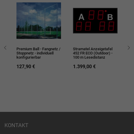
ie
Premium Ball - Fangnetz /
Stramatel Anzeigetafel
Sp
Stoppnetz - individuell
452 FR ECO (Outdoor) -
Pl
konfigurierbar
100 m Lesedistanz
3.
127,90 €
1.399,00 €
a
-
KONTAKT