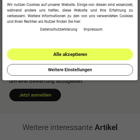
Wir nutzen Cookies auf unserer Website. Einige von diesen sind essenziell,
Für diesen Artikel erfolgte leider noch keine
während andere uns helfen, diese Website und Ihre Erfahrung zu
Kundenbewertung.
verbessern. Weitere Informationen zu den von uns verwendeten Cookies
0
5
und Ihren Rechten als Nutzer finden Sie hier:
Daten­schutz­erklärung
Impressum
0
4
0
3
0
2
Alle akzeptieren
0
1
Weitere Einstellungen
Bitte logge dich in dein Kundenkonto ein
um eine Bewertung abzugeben.
Jetzt anmelden
Weitere interessante
Artikel