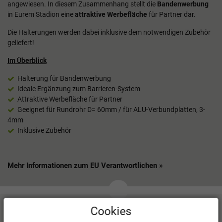
angewiesen. In diesem Zusammenhang stellt die
Bandenwerbung
in Eurem Stadion eine
attraktive Werbefläche
für Partner dar.
Die Halterungen werden dabei inklusive dem notwendigen Zubehör
geliefert!
Im Überblick
Halterung für Bandenwerbung
Ideale Ergänzung zum Barrieren-System
Attraktive Werbefläche für Partner
Geeignet für Rundrohr D= 60mm / für ALU-Verbundplatten, 3-
4mm
Inklusive Zubehör
Mehr Informationen zum EU Verantwortlichen »
Cookies
Kundenbewertungen
(0)