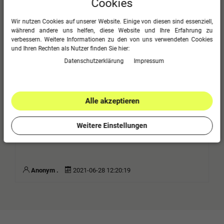
Cookies
Jetzt anmelden
Wir nutzen Cookies auf unserer Website. Einige von diesen sind essenziell,
während andere uns helfen, diese Website und Ihre Erfahrung zu
Too
verbessern. Weitere Informationen zu den von uns verwendeten Cookies
und Ihren Rechten als Nutzer finden Sie hier:
Daten­schutz­erklärung
Impressum
Einfach überziehen und an. Stabil mit Langer leine
Ata .
2023-03-15 16:29:45
Alle akzeptieren
Bewertung ????
Weitere Einstellungen
Anonym .
2021-06-28 12:20:19