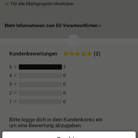
Für alle Altersgruppen einsetzbar
Mehr Informationen zum EU Verantwortlichen »
Kundenbewertungen
(2)
2
5
0
4
0
3
0
2
0
1
Bitte logge dich in dein Kundenkonto ein
um eine Bewertung abzugeben.