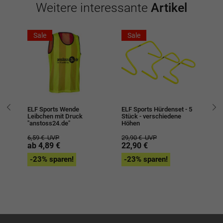
Weitere interessante
Artikel
Sale
Sale
 -
ELF Sports Wende
ELF Sports Hürdenset - 5
EL
Leibchen mit Druck
Stück - verschiedene
Tr
"anstoss24.de"
Höhen
Sta
6,59 €
UVP
29,90 €
UVP
3,
ab 4,89 €
22,90 €
2,
-23% sparen!
-23% sparen!
-