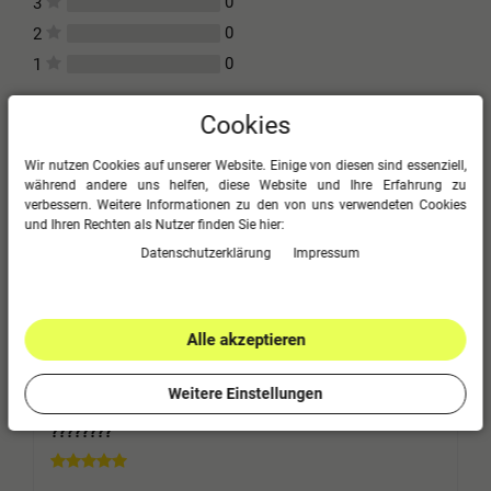
0
3
0
2
0
1
Cookies
Bitte logge dich in dein Kundenkonto ein
um eine Bewertung abzugeben.
Wir nutzen Cookies auf unserer Website. Einige von diesen sind essenziell,
während andere uns helfen, diese Website und Ihre Erfahrung zu
Jetzt anmelden
verbessern. Weitere Informationen zu den von uns verwendeten Cookies
und Ihren Rechten als Nutzer finden Sie hier:
Daten­schutz­erklärung
Impressum
Top Artikel
Alle akzeptieren
Recep K.
2024-08-05 16:09:35
Weitere Einstellungen
????????