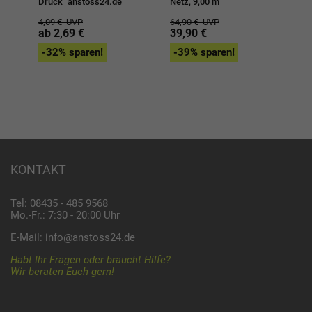
Druck "anstoss24.de"
Netz, 9,00 m
Ma
4,09 €
UVP
64,90 €
UVP
2
ab 2,69 €
39,90 €
-32% sparen!
-39% sparen!
KONTAKT
Tel: 08435 - 485 9568
Mo.-Fr.: 7:30 - 20:00 Uhr
E-Mail:
info@anstoss24.de
Habt Ihr Fragen oder braucht Hilfe?
Wir beraten Euch gern!