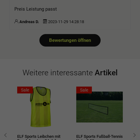
Preis Leistung passt
Andreas D.
2023-11-29 14:28:18
Bewertungen öffnen
Weitere interessante
Artikel
Sale
Sale
ELF Sports Leibchen mit
ELF Sports Fußball-Tennis
20