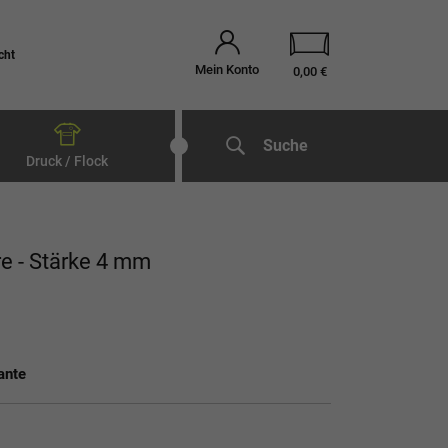
cht
Mein Konto
0,00 €
Suche
Druck / Flock
re - Stärke 4 mm
ante