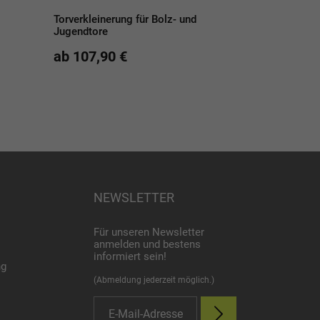
Torverkleinerung für Bolz- und
Freizeit-Set für
Jugendtore
Fußballtennis
ab 107,90 €
ab 165,90 €
NEWSLETTER
Für unseren Newsletter
anmelden und bestens
informiert sein!
ng
(Abmeldung jederzeit möglich.)