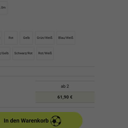
2.0m
z
Rot
Gelb
Grün/Weiß
Blau/Weiß
z/Gelb
Schwarz/Rot
Rot/Weiß
ab
2
61,90 €
In den Warenkorb