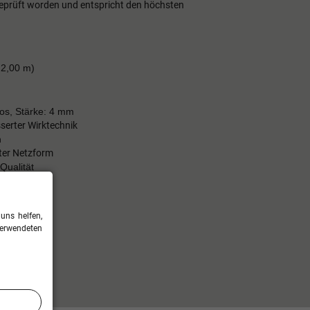
 geprüft worden und entspricht den höchsten
 2,00
m)
los, Stärke: 4 mm
serter Wirktechnik
h
ter Netzform
Qualität
uns helfen,
verwendeten