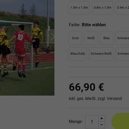
1.0m x 1.0m
0.8m x 1.5m
0.9m x 
Farbe:
Bitte wählen
Grün
Weiß
Blau
Schwar
Blau/Gelb
Schwarz/Weiß
Schwar
66,90 €
inkl. ges. MwSt. zzgl.
Versand
Menge: