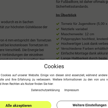
für Fußballtore, ist daher oftmals
Sicherheitsstandards.
Im Überblick
, wodurch es in Sachen
Tornetz für Jugendtore (
5,00 x
ität zur höchsten Güteklasse der
Netztiefe variabel
Maschenweite: 12 cm
Polypropylen hochfest, knoten
 von 4 mm entspricht den Tornetzen
Hochwertiger Look dank verbes
teil bei knotenlosen Tornetzen im
Verschiedene Farben erhältlic
ere Verschleiß. Die Energie bei
Einfache Montage dank akkura
e Verbindungen der einzelnen
Lange Haltbarkeit durch beste 
randung ist ein Ausreißen des
ind die Netze dank der verstärkten
Cookies
 Cookies auf unserer Website. Einige von diesen sind essenziell, während andere 
tz sehr hochwertig und edel
ite und Ihre Erfahrung zu verbessern. Weitere Informationen zu den von uns 
etzform kinderleicht und geht
 Ihren Rechten als Nutzer finden Sie hier:
Daten­schutz­erklärung
Impressum
Weitere Einstellungen
Alle akzeptieren