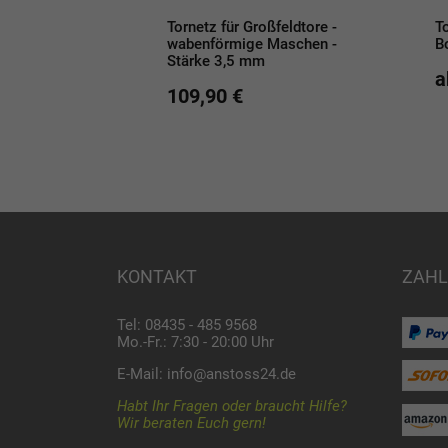
r Volleyball und
Tornetz für Großfeldtore -
T
wabenförmige Maschen -
B
Stärke 3,5 mm
€
a
109,90 €
KONTAKT
ZAHL
Tel: 08435 - 485 9568
Mo.-Fr.: 7:30 - 20:00 Uhr
E-Mail:
info@anstoss24.de
Habt Ihr Fragen oder braucht Hilfe?
Wir beraten Euch gern!