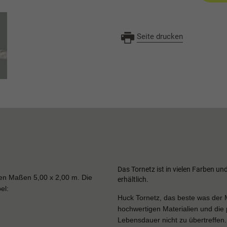
Seite drucken
Das Tornetz ist in vielen Farben 
 den Maßen 5,00 x 2,00 m. Die
erhältlich.
el:
Huck Tornetz, das beste was der M
hochwertigen Materialien und die 
Lebensdauer nicht zu übertreffen