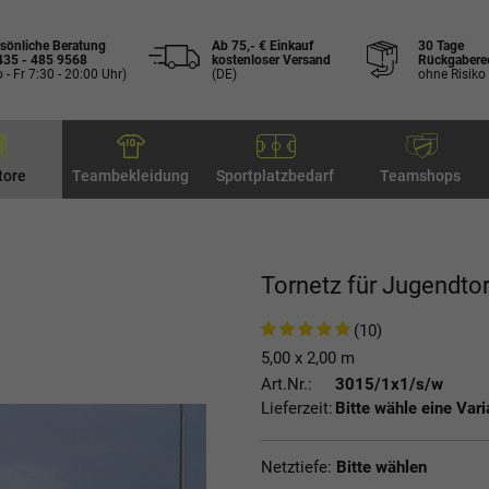
sönliche Beratung
Ab 75,- € Einkauf
30 Tage
435 - 485 9568
kostenloser Versand
Rückgabere
 - Fr 7:30 - 20:00 Uhr)
(DE)
ohne Risiko
tore
Teambekleidung
Sportplatzbedarf
Teamshops
Tornetz für Jugendto
(10)
5,00 x 2,00 m
Art.Nr.:
3015/1x1/s/w
Lieferzeit:
Bitte wähle eine Vari
Netztiefe:
Bitte wählen