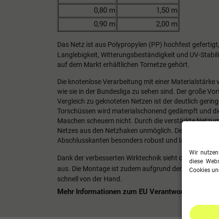
0,80 m
1,50 m
0,90 m
2,00 m
Das Netz ist aus Polypropylen (PP)
hochfest
gefertigt
Langlebigkeit, Witterungsbeständigkeit und UV-Stabil
auf dem Markt erhältlichen Tornetze gehört.
Die knotenlose Verarbeitung mit einer Materialstärke
wie sie in der Bundesliga zu sehen sind. Der große Vor
Vergleich zu geknoteten Netzen ist der deutlich gering
Torschüssen wird materialschonend gedämpft und di
Maschen scheuern nicht. Durch die verstärkte Netzum
Netzes aus den Netzhaken unmöglich.
Des Weiteren s
Abschlusskanten besonders robust und langlebig.
Wir nutzen
Dank der verbesserten Wirktechnik sieht dieses Torne
diese Webs
aus.
Die Montage ist zudem aufgrund der akkuraten N
Cookies und
schnell von der Hand.
Mehr Informationen zum EU Verantwortlichen »