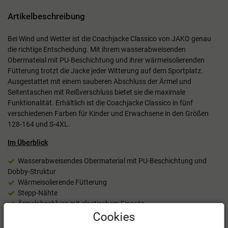
Artikelbeschreibung
Bei Wind und Wetter ist die Coachjacke Classico von JAKO genau
die richtige Entscheidung. Mit ihrem wasserabweisenden
Obermateial mit PU-Beschichtung und ihrer wärmeisolierenden
Fütterung trotzt die Jacke jeder Witterung auf dem Sportplatz.
Ausgestattet mit einem sauberen Abschluss der Ärmel und
Seitentaschen mit Reißverschluss bietet sie die maximale
Funktionalität. Erhältlich ist die Coachjacke Classico in fünf
verschiedenen Farben für Kinder und Erwachsene in den Größen
128-164 und S-4XL.
Im Überblick
Wasserabweisendes Obermaterial mit PU-Beschichtung und
Dobby-Struktur
Wärmeisolierende Fütterung
Stepp-Nähte
Ärmelabschluss mit elastischem Einsatz
Seitentaschen mit Reißverschluss
Cookies
Material: