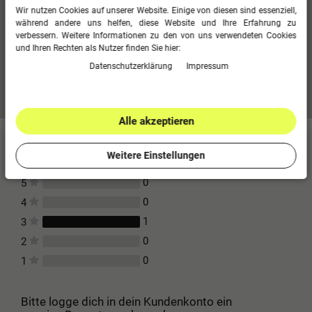
Polyester-Dobby
Wir nutzen Cookies auf unserer Website. Einige von diesen sind essenziell,
während andere uns helfen, diese Website und Ihre Erfahrung zu
100 % Polyester, 1500 mm PU
verbessern. Weitere Informationen zu den von uns verwendeten Cookies
Wattierung: 100 % Polyester, Innenfutter: 100 % Polyester
und Ihren Rechten als Nutzer finden Sie hier:
Daten­schutz­erklärung
Impressum
Mehr Informationen zum EU Verantwortlichen »
Alle akzeptieren
Kundenbewertungen
(1)
Weitere Einstellungen
0
5
0
4
1
3
0
2
0
1
Bitte logge dich in dein Kundenkonto ein