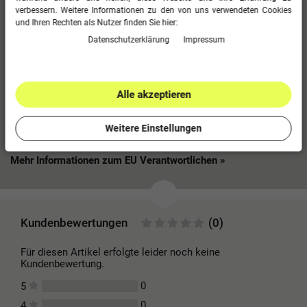
verbessern. Weitere Informationen zu den von uns verwendeten Cookies
Reißverschlusstaschen Ohne Innenslip Seitenlänge: 50 cm (Gr. M)
und Ihren Rechten als Nutzer finden Sie hier:
Daten­schutz­erklärung
Impressum
Material: 100% Polyester
Alle akzeptieren
Weitere Einstellungen
Mehr Informationen zum EU Verantwortlichen »
Kundenbewertungen
(0)
Für diesen Artikel erfolgte leider noch keine
Kundenbewertung.
0
5
0
4