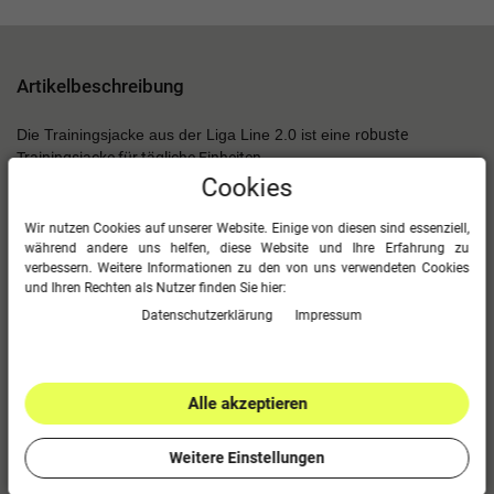
Artikelbeschreibung
Die Trainingsjacke aus der Liga Line 2.0 ist eine r
obuste
Trainingsjacke für tägliche Einheiten.
Cookies
Die strapazierfähige und feuchtigkeitsregulierende Jacke sorgt für
ein trockenes Hautgefühl und dauerhaften Tragekomfort.
Die 3D
Wir nutzen Cookies auf unserer Website. Einige von diesen sind essenziell,
Struktur im Stoff sorgt außerdem für eine besonders gute
während andere uns helfen, diese Website und Ihre Erfahrung zu
Luftzirkulation.
Der Stehkragen bietet zusätzlichen Schutz und
verbessern. Weitere Informationen zu den von uns verwendeten Cookies
und Ihren Rechten als Nutzer finden Sie hier:
Wärme. Für einen guten Sitz garantieren der leicht verlängerte
und abgerundete Ärmelabschluss und die Rippbündchen an
Daten­schutz­erklärung
Impressum
Ärmeln und Saum.
Extra Stauraum bieten die seitlichen Reißverschlusstaschen.
Alle akzeptieren
Im Überblick
erima Liga 2.0 Trainingsjacke aus 100% Polyester
Weitere Einstellungen
Strapazierfähiges, feuchtigkeitsregulierendes Material in 3D