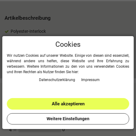
Artikelbeschreibung
Polyester-Interlock
Seiteneinsatz in Kontrast
Cookies
100 % Polyester
Wir nutzen Cookies auf unserer Website. Einige von diesen sind essenziell,
während andere uns helfen, diese Website und Ihre Erfahrung zu
Mehr Informationen zum EU Verantwortlichen »
verbessern. Weitere Informationen zu den von uns verwendeten Cookies
und Ihren Rechten als Nutzer finden Sie hier:
Daten­schutz­erklärung
Impressum
Kundenbewertungen
(0)
Alle akzeptieren
Für diesen Artikel erfolgte leider noch keine
Kundenbewertung.
Weitere Einstellungen
0
5
0
4