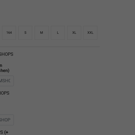
164
S
M
L
XL
XXL
MSHOPS
en
chen)
HOPS
PS
(+