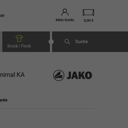
cht
Mein Konto
0,00 €
Suche
Druck / Flock
Animal KA
ante