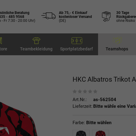
sönliche Beratung
Ab 75,- € Einkauf
30 Tage
435 - 485 9568
kostenloser Versand
Rückgabere
 - Fr 7:30 - 20:00 Uhr)
(DE)
ohne Risiko
tore
Teambekleidung
Sportplatzbedarf
Teamshops
HKC Albatros Trikot 
Art.Nr.:
as-562504
Lieferzeit:
Bitte wähle eine Vari
Farbe:
Bitte wählen