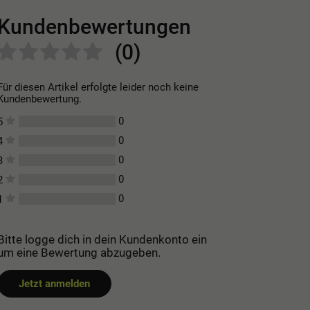
Kundenbewertungen
(0)
Für diesen Artikel erfolgte leider noch keine
Kundenbewertung.
0
5
0
4
0
3
0
2
0
1
Bitte logge dich in dein Kundenkonto ein
um eine Bewertung abzugeben.
Jetzt anmelden