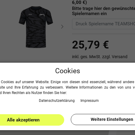
6,00 €)
Bitte trage hier den gewünscht
Spielernamen ein
25,79 €
inkl. ges. MwSt. zzgl.
Versand
Cookies
Menge:
 Cookies auf unserer Website. Einige von diesen sind essenziell, während andere 
ite und Ihre Erfahrung zu verbessern. Weitere Informationen zu den von uns 
 Ihren Rechten als Nutzer finden Sie hier:
Daten­schutz­erklärung
Impressum
Seite drucken
Weitere Einstellungen
Alle akzeptieren