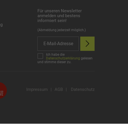
Für unseren Newsletter
anmelden und bestens
informiert sein!
ng
(Abmeldung jederzeit möglich.)
Ich habe die
Datenschutzerklärung
gelesen
und stimme dieser zu.
Impressum
|
AGB
|
Datenschutz