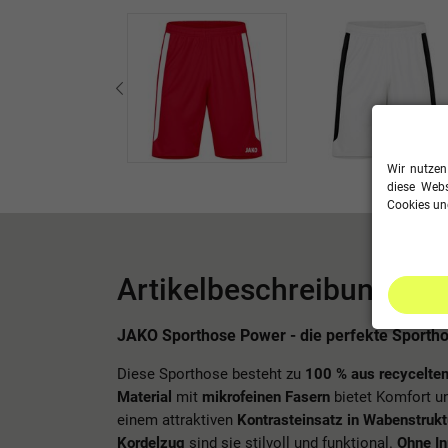
Wir nutzen
diese Webs
Cookies und
Artikelbeschreibung
JAKO Sporthose Power - die perfekte Sportho
Diese Sporthose besteht zu
100 % aus recycelte
Material
mit
mikrofeinen Fasern
bietet Komfort u
einem attraktiven
Kontrasteinsatz in Wabenstrukt
Kordelzug
sind sie stilvoll und funktional.
Ohne In