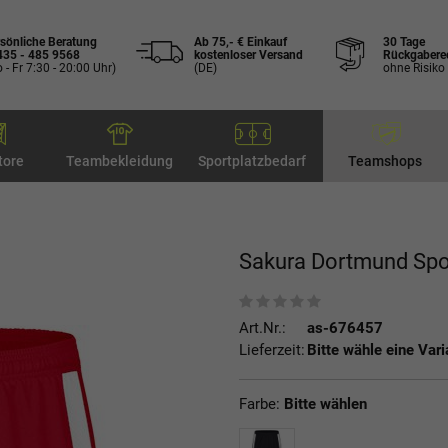
sönliche Beratung
Ab 75,- € Einkauf
30 Tage
435 - 485 9568
kostenloser Versand
Rückgabere
 - Fr 7:30 - 20:00 Uhr)
(DE)
ohne Risiko
tore
Teambekleidung
Sportplatzbedarf
Teamshops
Sakura Dortmund Sp
Art.Nr.:
as-676457
Lieferzeit:
Bitte wähle eine Vari
Farbe:
Bitte wählen