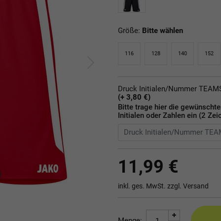
Größe:
Bitte wählen
116
128
140
152
Druck Initialen/Nummer TEA
(+ 3,80 €)
Bitte trage hier die gewünscht
Initialen oder Zahlen ein (2 Zei
11,99 €
inkl. ges. MwSt. zzgl.
Versand
Menge: