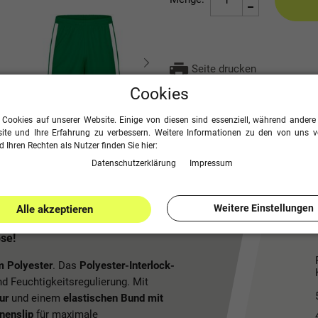
Seite drucken
Cookies
 Cookies auf unserer Website. Einige von diesen sind essenziell, während andere 
ite und Ihre Erfahrung zu verbessern. Weitere Informationen zu den von uns 
 Ihren Rechten als Nutzer finden Sie hier:
Daten­schutz­erklärung
Impressum
Weitere Einstellungen
Alle akzeptieren
se!
m Polyester
. Das
Polyester-Interlock-
nd Feuchtigkeitsregulierung. Mit
ur
und einem
elastischen Bund mit
nenslip
für maximale