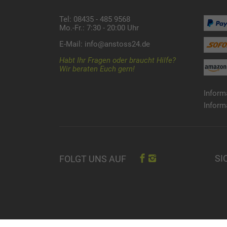
Tel: 08435 - 485 9568
Mo.-Fr.: 7:30 - 20:00 Uhr
E-Mail:
info@anstoss24.de
Habt Ihr Fragen oder braucht Hilfe?
Wir beraten Euch gern!
Inform
Inform
SI
FOLGT UNS AUF