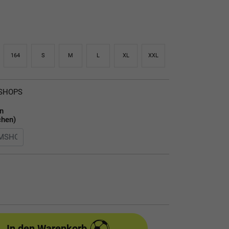
164
S
M
L
XL
XXL
MSHOPS
en
chen)
In den Warenkorb