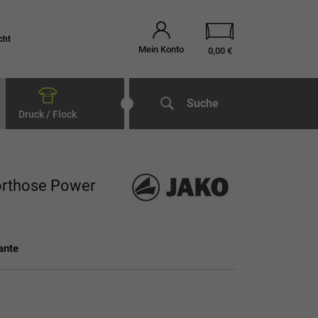
cht
Mein Konto
0,00 €
Suche
Druck / Flock
orthose Power
ante