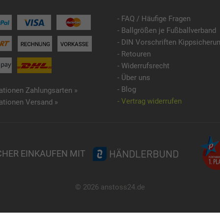
- FAQ / Häufige Fragen
- Ballgrößen je Fußballverband
- DIN Vorschriften Kippsicheru
- Retouren
- Widerrufsrecht
- Über uns
- Blog
ationen Zahlungsarten »
- Vertrag widerrufen
ationen Versand »
CHER EINKAUFEN MIT
© 2026 anstoss24.de