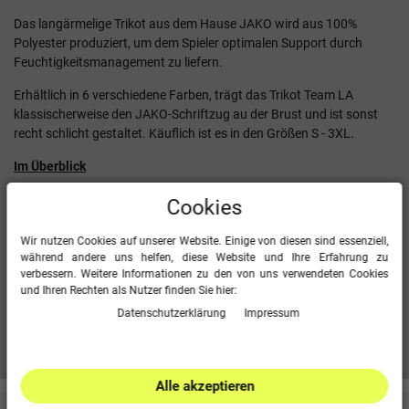
Das langärmelige Trikot aus dem Hause JAKO wird aus 100%
Polyester produziert, um dem Spieler optimalen Support durch
Feuchtigkeitsmanagement zu liefern.
Erhältlich in 6 verschiedene Farben, trägt das Trikot Team LA
klassischerweise den JAKO-Schriftzug au der Brust und ist sonst
recht schlicht gestaltet. Käuflich ist es in den Größen S - 3XL.
Im Überblick
langärmeliges Trikot
Cookies
JAKO Schriftzug auf der Brust in Kontrastfarbe
100 % Polyester
Wir nutzen Cookies auf unserer Website. Einige von diesen sind essenziell,
Größe S - 3XL
während andere uns helfen, diese Website und Ihre Erfahrung zu
verbessern. Weitere Informationen zu den von uns verwendeten Cookies
6 verschiedene Farben
und Ihren Rechten als Nutzer finden Sie hier:
Daten­schutz­erklärung
Impressum
Mehr Informationen zum EU Verantwortlichen »
Alle akzeptieren