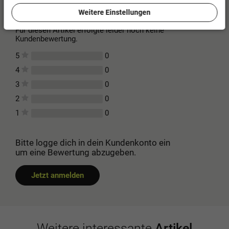
Kundenbewertungen
(0)
Weitere Einstellungen
Für diesen Artikel erfolgte leider noch keine
Kundenbewertung.
0
5
0
4
0
3
0
2
0
1
Bitte logge dich in dein Kundenkonto ein
um eine Bewertung abzugeben.
Jetzt anmelden
Weitere interessante
Artikel