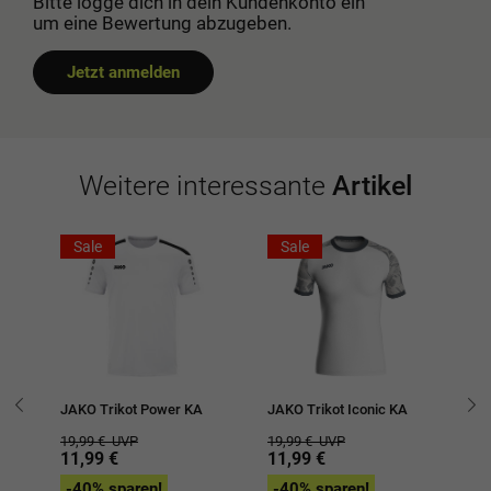
Bitte logge dich in dein Kundenkonto ein
um eine Bewertung abzugeben.
Jetzt anmelden
Weitere interessante
Artikel
Sale
Sale
JAKO Trikot Power KA
JAKO Trikot Iconic KA
JA
19,99 €
UVP
19,99 €
UVP
27
11,99 €
11,99 €
1
-40% sparen!
-40% sparen!
-