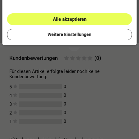
JAKO-Schriftzug in Kontrastfarbe auf der Brust
Performance Label auf den Schultern
Alle akzeptieren
Mehr Informationen zum EU Verantwortlichen »
Weitere Einstellungen
Kundenbewertungen
(0)
Für diesen Artikel erfolgte leider noch keine
Kundenbewertung.
0
5
0
4
0
3
0
2
0
1