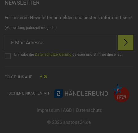
NEWSLETTER
Für unseren Newsletter anmelden und bestens informiert sein!
(Abmeldung jederzeit möglich.)
Ich habe die
Datenschutzerklärung
gelesen und stimme dieser zu.
FOLGT UNS AUF
SICHER EINKAUFEN MIT
Impressum
|
AGB
|
Datenschutz
© 2026 anstoss24.de