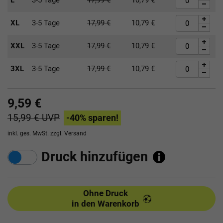
XL
3-5 Tage
17,99
€
10,79
€
XXL
3-5 Tage
17,99
€
10,79
€
3XL
3-5 Tage
17,99
€
10,79
€
9,59 €
15,99 €
UVP
-40
% sparen!
inkl. ges. MwSt. zzgl.
Versand
Druck hinzufügen
Ohne Druck
in den Warenkorb