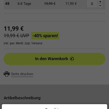
48
6-8 Tage
19,99
€
11,99
€
11,99 €
19,99 €
UVP
-40
% sparen!
inkl. ges. MwSt. zzgl.
Versand
In den Warenkorb
Seite drucken
Artikelbeschreibung
Funktionelles T-Shirt für den Sport- und Freizeitbedarf. Hergestellt