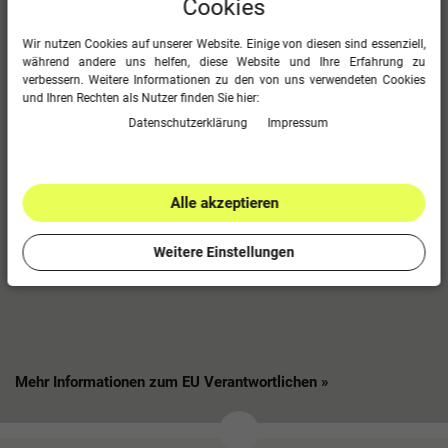
Cookies
wird das Shirt aus extrem leichtem und
schnelltrocknendem Funktionspolyester.
Wir nutzen Cookies auf unserer Website. Einige von diesen sind essenziell,
während andere uns helfen, diese Website und Ihre Erfahrung zu
Erhältlich ist das erima T-Shirt Funktions Teamsport in insgesamt 11
verbessern. Weitere Informationen zu den von uns verwendeten Cookies
verschiedenen Farben und alle Größen. Das Material besteht zu
und Ihren Rechten als Nutzer finden Sie hier:
100% aus Polyester.
Daten­schutz­erklärung
Impressum
Im Überblick
Material: 100% Polyester
Alle akzeptieren
Funktionelles Shirt
Für Sport- und Freizeitbedarf
Weitere Einstellungen
Extrem leichtes und schnelltrocknendes Funktionsmaterial
In 11 verschiedenen Farben bestellbar
Mehr Informationen zum EU Verantwortlichen »