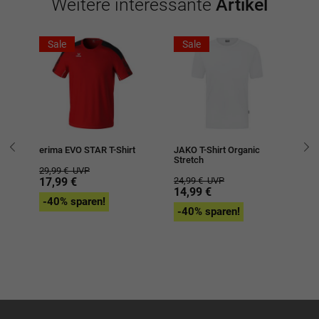
Weitere interessante
Artikel
Sale
Sale
erima EVO STAR T-Shirt
JAKO T-Shirt Organic
er
Stretch
Tr
29,99 €
UVP
17,99 €
24,99 €
UVP
21
14,99 €
1
-40% sparen!
-40% sparen!
-