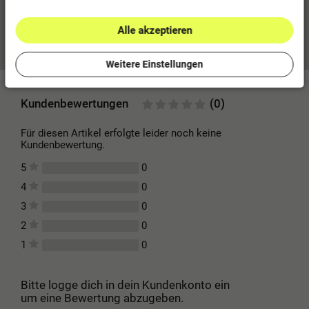
Alle akzeptieren
Mehr Informationen zum EU Verantwortlichen »
Weitere Einstellungen
Kundenbewertungen
(0)
Für diesen Artikel erfolgte leider noch keine
Kundenbewertung.
0
5
0
4
0
3
0
2
0
1
Bitte logge dich in dein Kundenkonto ein
um eine Bewertung abzugeben.