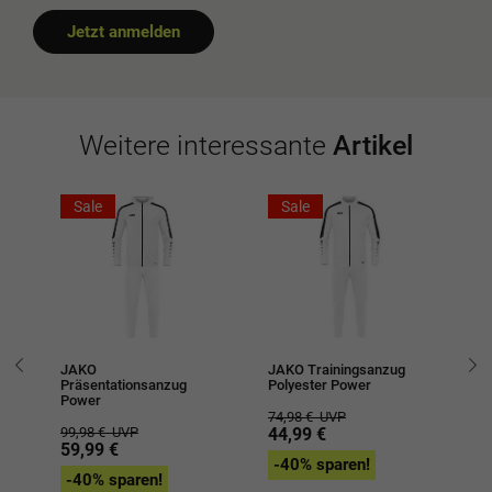
Jetzt anmelden
Weitere interessante
Artikel
Sale
Sale
JAKO
JAKO Trainingsanzug
JA
Präsentationsanzug
Polyester Power
Ic
Power
74,98 €
UVP
74
99,98 €
UVP
44,99 €
4
59,99 €
-40% sparen!
-
-40% sparen!