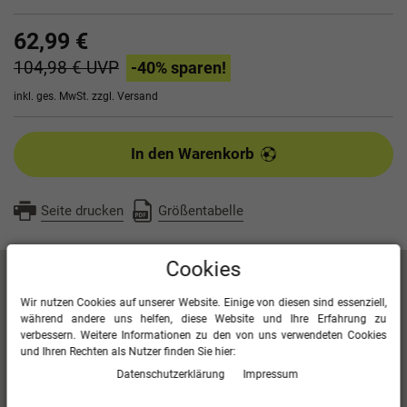
62,99 €
104,98 €
UVP
-40
% sparen!
inkl. ges. MwSt. zzgl.
Versand
In den Warenkorb
Seite drucken
Größentabelle
Cookies
Artikelbeschreibung
Wir nutzen Cookies auf unserer Website. Einige von diesen sind essenziell,
während andere uns helfen, diese Website und Ihre Erfahrung zu
verbessern. Weitere Informationen zu den von uns verwendeten Cookies
Kontrasteinsatz in Wabenstruktur
und Ihren Rechten als Nutzer finden Sie hier:
Seitentaschen mit Reißverschluss
Daten­schutz­erklärung
Impressum
Bonded-Polyester-Fleece
100 % Polyester