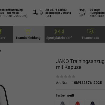
sönliche Beratung
Ab 75,- € Einkauf
30 Tage
435 - 485 9568
kostenloser Versand
Rückgabere
 - Fr 7:30 - 20:00 Uhr)
(DE)
ohne Risiko
tore
Teambekleidung
Sportplatzbedarf
Teamshops
e
JAKO Trainingsanzug
mit Kapuze
Art.Nr.:
10M942376_2025
Farbe:
weiß