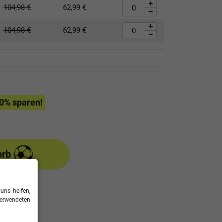
104,98
€
62,99
€
104,98
€
62,99
€
0
% sparen!
orb
uns helfen,
verwendeten
entabelle