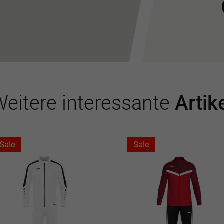
eitere interessante
Artik
Sale
Sale