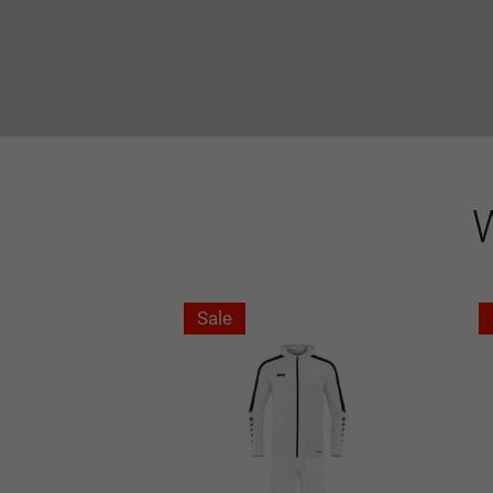
W
Sale