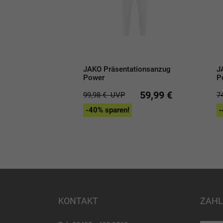
JAKO Präsentationsanzug
J
Power
P
59,99 €
99,98 €
UVP
7
-40% sparen!
-
KONTAKT
ZAHL