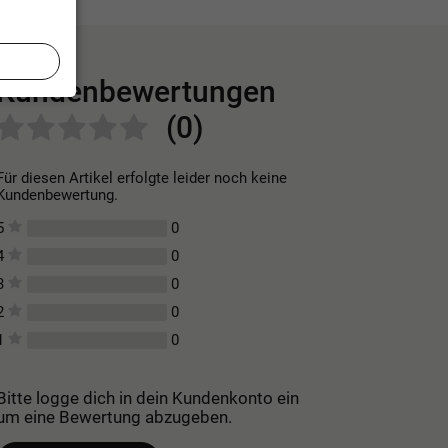
Kundenbewertungen
(0)
Für diesen Artikel erfolgte leider noch keine
Kundenbewertung.
0
5
0
4
0
3
0
2
0
1
Bitte logge dich in dein Kundenkonto ein
um eine Bewertung abzugeben.