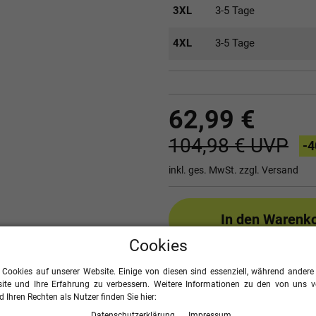
3XL
3-5 Tage
4XL
3-5 Tage
62,99 €
104,98 €
UVP
-4
inkl. ges. MwSt. zzgl.
Versand
In den Warenk
Cookies
 Cookies auf unserer Website. Einige von diesen sind essenziell, während andere 
ite und Ihre Erfahrung zu verbessern. Weitere Informationen zu den von uns 
Seite drucken
Größ
 Ihren Rechten als Nutzer finden Sie hier:
Daten­schutz­erklärung
Impressum