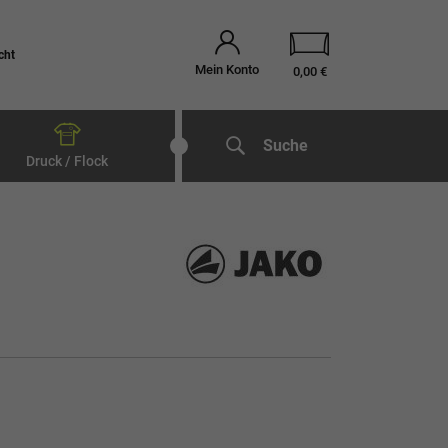
cht
Mein Konto
0,00 €
Suche
Druck / Flock