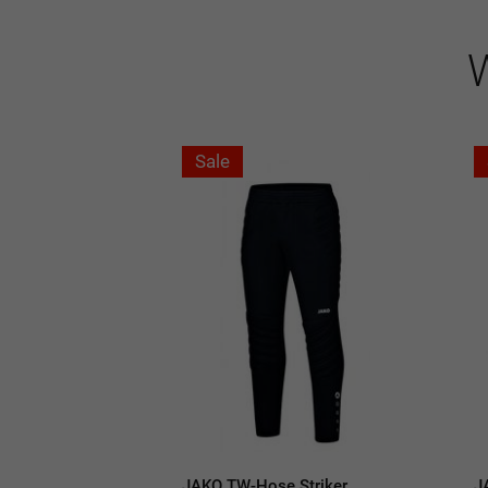
W
Sale
JAKO TW-Hose Striker
J