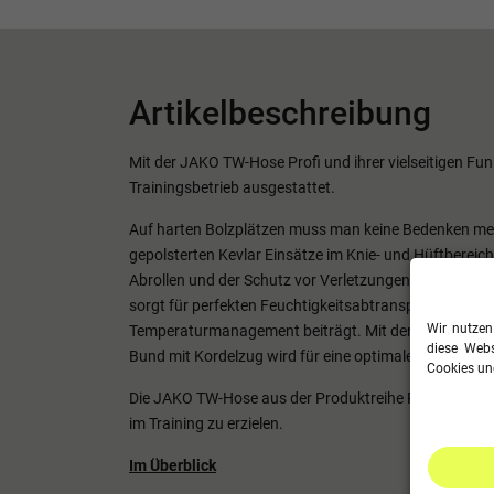
Artikelbeschreibung
Mit der JAKO TW-Hose Profi und ihrer vielseitigen Funk
Trainingsbetrieb ausgestattet.
Auf harten Bolzplätzen muss man keine Bedenken meh
gepolsterten Kevlar Einsätze im Knie- und Hüftbereich
Abrollen und der Schutz vor Verletzungen garantiert.
sorgt für perfekten Feuchtigkeitsabtransport, welche
Wir nutzen
Temperaturmanagement beiträgt. Mit den Ripp-Einsä
diese Webs
Bund mit Kordelzug wird für eine optimale Passform 
Cookies und
Die JAKO TW-Hose aus der Produktreihe Profi bringt 
im Training zu erzielen.
Im Überblick