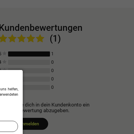
Kundenbewertungen
(1)
1
5
0
4
0
3
0
2
0
1
uns helfen,
verwendeten
Bitte logge dich in dein Kundenkonto ein
um eine Bewertung abzugeben.
Jetzt anmelden