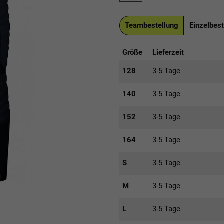
Teambestellung
Einzelbest
Größe
Lieferzeit
128
3-5 Tage
140
3-5 Tage
152
3-5 Tage
164
3-5 Tage
S
3-5 Tage
M
3-5 Tage
L
3-5 Tage