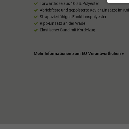
Torwarthose aus 100 % Polyester
Abriebfeste und gepolsterte Kevlar Einsätze im Kn
Strapazierfähiges Funktionspolyester
Ripp-Einsatz an der Wade
Elastischer Bund mit Kordelzug
Mehr Informationen zum EU Verantwortlichen »