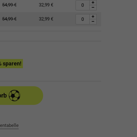
54,99
€
32,99
€
54,99
€
32,99
€
% sparen!
orb
entabelle