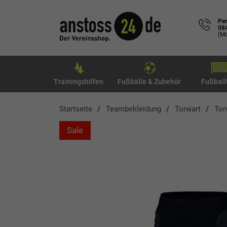
Per
08
(Mo
Trainingshilfen
Fußbälle & Zubehör
Fußball
Startseite
Teambekleidung
Torwart
Tor
Sale