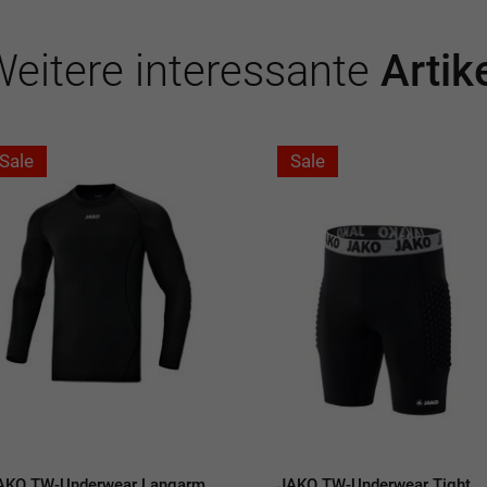
eitere interessante
Artik
Sale
Sale
AKO TW-Underwear Langarm
JAKO TW-Underwear Tight