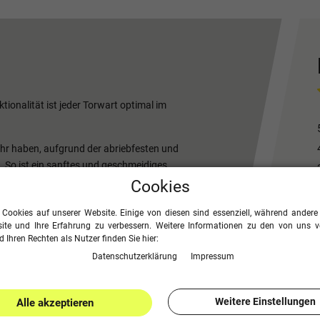
tionalität ist jeder Torwart optimal im
r haben, aufgrund der abriebfesten und
. So ist ein sanftes und geschmeidiges
 Das strapazierfähige Funktionspolyester
Cookies
s zu einem guten
 Cookies auf unserer Website. Einige von diesen sind essenziell, während andere 
tzen an der Wade und dem elastischen
ite und Ihre Erfahrung zu verbessern. Weitere Informationen zu den von uns 
und Tragekomfort gesorgt.
 Ihren Rechten als Nutzer finden Sie hier:
Daten­schutz­erklärung
Impressum
alle Funktionen mit, um Höchstleistungen
Weitere Einstellungen
Alle akzeptieren