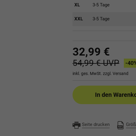
XL
3-5 Tage
XXL
3-5 Tage
32,99 €
54,99 €
UVP
-40
inkl. ges. MwSt. zzgl.
Versand
In den Warenk
Seite drucken
Größ