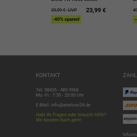
23,99 €
39,99 €
UVP
4
-40% sparen!
-
KONTAKT
ZAHL
Tel: 08435 - 485 9568
Mo.-Fr.: 7:30 - 20:00 Uhr
E-Mail:
info@anstoss24.de
Habt Ihr Fragen oder braucht Hilfe?
Wir beraten Euch gern!
Inform