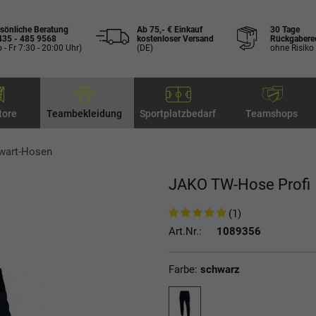
sönliche Beratung
Ab 75,- € Einkauf
30 Tage
435 - 485 9568
kostenloser Versand
Rückgabere
 - Fr 7:30 - 20:00 Uhr)
(DE)
ohne Risiko
tore
Teambekleidung
Sportplatzbedarf
Teamshops
wart-Hosen
JAKO TW-Hose Profi
(1)
Art.Nr.:
1089356
Farbe:
schwarz