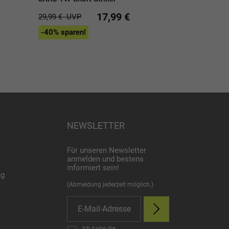
17,99 €
29,99 €
UVP
-40% sparen!
NEWSLETTER
Für unseren Newsletter
anmelden und bestens
informiert sein!
ng
(Abmeldung jederzeit möglich.)
Ich habe die