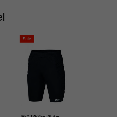
el
Sale
JAKO TW-Short Striker