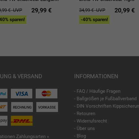
29,99 €
20,99 €
9,99 €
UVP
34,99 €
UVP
40% sparen!
-40% sparen!
UNG & VERSAND
INFORMATIONEN
- FAQ / Häufige Fragen
- Ballgrößen je Fußballverband
- DIN Vorschriften Kippsicheru
- Retouren
- Widerrufsrecht
- Über uns
- Blog
ationen Zahlungsarten »