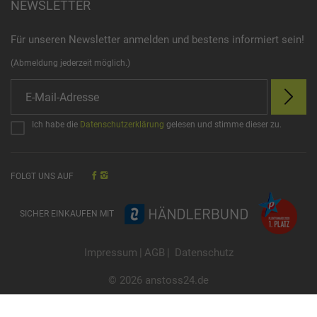
NEWSLETTER
Für unseren Newsletter anmelden und bestens informiert sein!
(Abmeldung jederzeit möglich.)
Ich habe die
Datenschutzerklärung
gelesen und stimme dieser zu.
FOLGT UNS AUF
SICHER EINKAUFEN MIT
Impressum
|
AGB
|
Datenschutz
© 2026 anstoss24.de