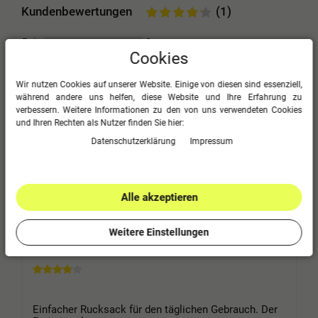
Kundenbewertungen
(1)
0
5
Cookies
1
4
0
3
Wir nutzen Cookies auf unserer Website. Einige von diesen sind essenziell,
während andere uns helfen, diese Website und Ihre Erfahrung zu
0
2
verbessern. Weitere Informationen zu den von uns verwendeten Cookies
0
1
und Ihren Rechten als Nutzer finden Sie hier:
Daten­schutz­erklärung
Impressum
Bitte logge dich in dein Kundenkonto ein
um eine Bewertung abzugeben.
Alle akzeptieren
Jetzt anmelden
Weitere Einstellungen
Rucksack
Einfacher Rucksack für den täglichen Gebrauch. Der