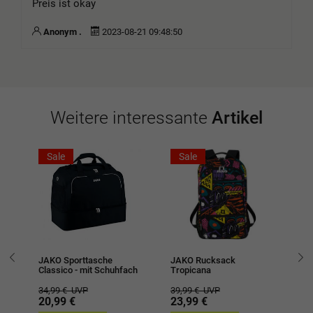
Preis ist okay
Anonym .
2023-08-21 09:48:50
Weitere interessante
Artikel
Sale
Sale
JAKO Sporttasche
JAKO Rucksack
JA
Classico - mit Schuhfach
Tropicana
24
34,99 €
UVP
39,99 €
UVP
1
20,99 €
23,99 €
-