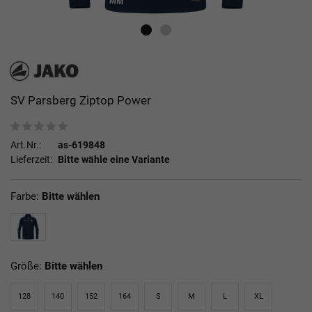
SV Parsberg Ziptop Power
Art.Nr.:
as-619848
Lieferzeit:
Bitte wähle eine Variante
Farbe:
Bitte wählen
Größe:
Bitte wählen
128
140
152
164
S
M
L
XL