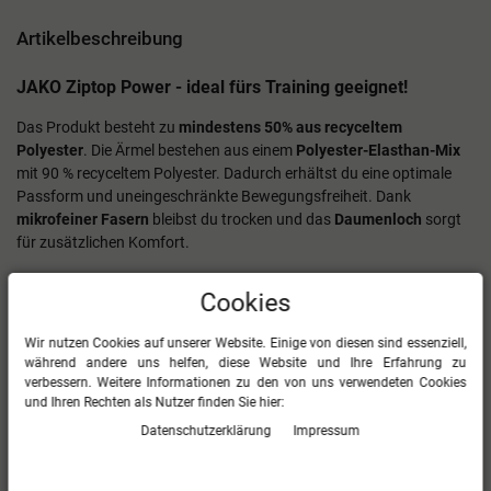
Artikelbeschreibung
JAKO Ziptop Power - ideal fürs Training geeignet!
Das Produkt besteht zu
mindestens 50% aus recyceltem
Polyester
. Die Ärmel bestehen aus einem
Polyester-Elasthan-Mix
mit 90 % recyceltem Polyester. Dadurch erhältst du eine optimale
Passform und uneingeschränkte Bewegungsfreiheit. Dank
mikrofeiner Fasern
bleibst du trocken und das
Daumenloch
sorgt
für zusätzlichen Komfort.
Mindestens 50 % der eingesetzten Materialien bestehen aus
Cookies
recyceltem Polyester
Ärmel aus hochelastischem Polyester-Elasthan-Mix: 90 %
Wir nutzen Cookies auf unserer Website. Einige von diesen sind essenziell,
Polyester (recycelt), 10 % Elasthan
während andere uns helfen, diese Website und Ihre Erfahrung zu
Mikrofeine Fasern
verbessern. Weitere Informationen zu den von uns verwendeten Cookies
Daumenloch
und Ihren Rechten als Nutzer finden Sie hier:
Daten­schutz­erklärung
Impressum
Mehr Informationen zum EU Verantwortlichen »