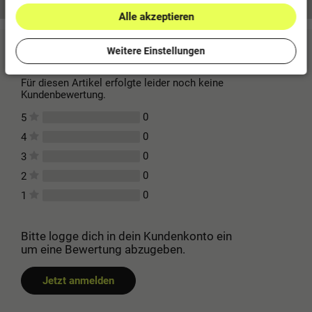
Alle akzeptieren
Weitere Einstellungen
Kundenbewertungen
(0)
Für diesen Artikel erfolgte leider noch keine
Kundenbewertung.
0
5
0
4
0
3
0
2
0
1
Bitte logge dich in dein Kundenkonto ein
um eine Bewertung abzugeben.
Jetzt anmelden