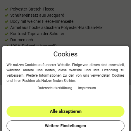
Polyester-Stretch-Fleece
Schultereinsatz aus Jacquard
Body mit weicher Fleece-Innenseite
Ärmel aus hochelastischem Polyester-Elasthan-Mix
Kontrast-Tape an der Schulter
Daumenloch
100 % Polyester (recycelt)
Ärmel: 90 % Polyester (recycelt), 10 % Elasthan
Cookies
Wir nutzen Cookies auf unserer Website. Einige von diesen sind essenziell,
während andere uns helfen, diese Website und Ihre Erfahrung zu
Mehr Informationen zum EU Verantwortlichen »
verbessern. Weitere Informationen zu den von uns verwendeten Cookies
und Ihren Rechten als Nutzer finden Sie hier:
Daten­schutz­erklärung
Impressum
Kundenbewertungen
(0)
Alle akzeptieren
Für diesen Artikel erfolgte leider noch keine
Kundenbewertung.
Weitere Einstellungen
0
5