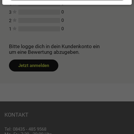
0
4
0
3
0
2
0
1
Bitte logge dich in dein Kundenkonto ein
um eine Bewertung abzugeben.
Jetzt anmelden
KONTAKT
Tel: 08435 - 485 9568